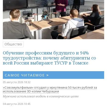
Общество
Обучение профессиям будущего и 94%
трудоустройства: почему абитуриенты со
всей России выбирают ТУСУР в Томске
САМОЕ ЧИТАЕМОЕ
>
05 августа 2026 18:32
«Союзмультфильм» отсудил у иркутянина 50 тысяч рублей за
использование 3D-копии Чебурашки
Мужчина использовал модель в коммерческих целях
04 августа 2026 10:45