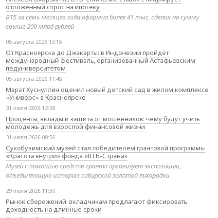
отложенный спрос на ипотеку
ВТБ за семь месяцев года оформил более 41 тыс. сделок на сумму
свыше 200 млрд рублей
05 августа 2026 13:15
От Красноярска до Джакарты: в Индонезии пройдёт
международный фестиваль, организованный Астафьевским
педуниверситетом
05 августа 2026 11:45
Марат Хуснуллин оценил новый детский сад в жилом комплексе
«Универс» в Красноярске
31 июля 2026 12:28
Проценты, вклады и защита от мошенников: чему будут учить
молодёжь для взрослой финансовой жизни
31 июля 2026 08:56
Сухобузимский музей стал победителем грантовой программы
«Красота внутри» фонда «ВТБ-Страна»
Музей с помощью средств гранта организует экспозицию,
объединяющую историю сибирской золотой лихорадки
29 июля 2026 11:50
Рынок сбережений: вкладчикам предлагают фиксировать
доходность на длинные сроки