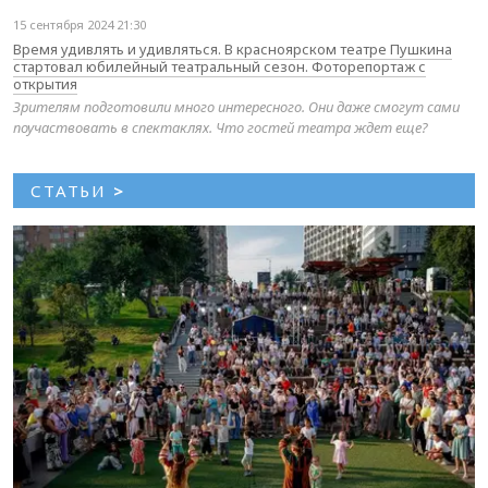
15 сентября 2024 21:30
Время удивлять и удивляться. В красноярском театре Пушкина
стартовал юбилейный театральный сезон. Фоторепортаж с
открытия
Зрителям подготовили много интересного. Они даже смогут сами
поучаствовать в спектаклях. Что гостей театра ждет еще?
СТАТЬИ
>