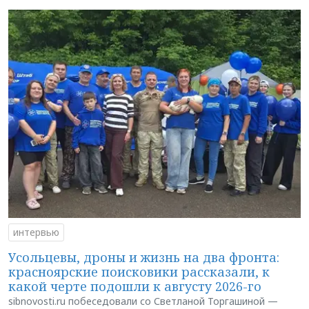
интервью
Усольцевы, дроны и жизнь на два фронта:
красноярские поисковики рассказали, к
какой черте подошли к августу 2026-го
sibnovosti.ru побеседовали со Светланой Торгашиной —