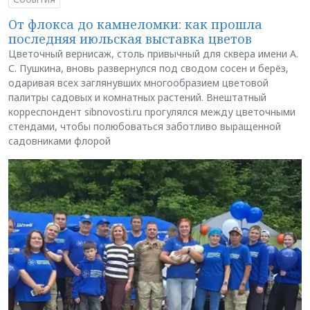
От флокса до камнеломки: как прошла
последняя июльская выставка цветов
Цветочный вернисаж, столь привычный для сквера имени А.
С. Пушкина, вновь развернулся под сводом сосен и берёз,
одаривая всех заглянувших многообразием цветовой
палитры садовых и комнатных растений. Внештатный
корреспондент sibnovosti.ru прогулялся между цветочными
стендами, чтобы полюбоваться заботливо выращенной
садовниками флорой