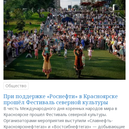
Общество
При поддержке «Роснефти» в Красноярске
прошёл Фестиваль северной культуры
В честь Международного дня коренных народов мира в
Красноярске прошёл Фестиваль северной культуры.
Организаторами мероприятия выступили «Славнефть-
Красноярскнефтегаз» и «Востсибнефтегаз» — добывающие