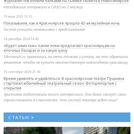
Журналистов избили палками на съемке сюжета в Новосибирске
Нападавших отправили в СИЗО на 2 месяца
19 мая 2025 15:15
Показываем, как в Красноярске прошла 42-ая музейная ночь
Гостей угощали печеньками с предсказанием
18 декабря 2024 16:45
«Будет ажиотаж»: какие елки предлагают красноярцам на
елочных базарах и за какую цену
Sibnovosti.ru проехались по пяти точкам и узнали, на что обратить
внимание, чтобы не купить некачественную новогоднюю красавицу
15 сентября 2024 21:30
Время удивлять и удивляться. В красноярском театре Пушкина
стартовал юбилейный театральный сезон. Фоторепортаж с
открытия
Зрителям подготовили много интересного. Они даже смогут сами
поучаствовать в спектаклях. Что гостей театра ждет еще?
СТАТЬИ
>