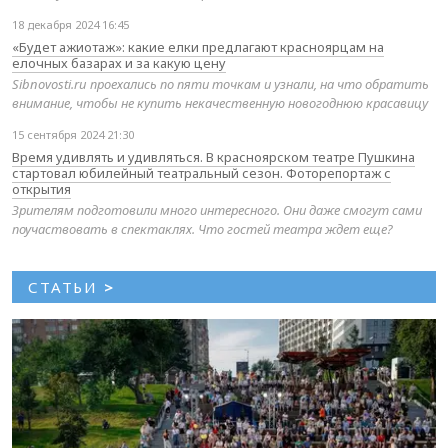
18 декабря 2024 16:45
«Будет ажиотаж»: какие елки предлагают красноярцам на
елочных базарах и за какую цену
Sibnovosti.ru проехались по пяти точкам и узнали, на что обратить
внимание, чтобы не купить некачественную новогоднюю красавицу
15 сентября 2024 21:30
Время удивлять и удивляться. В красноярском театре Пушкина
стартовал юбилейный театральный сезон. Фоторепортаж с
открытия
Зрителям подготовили много интересного. Они даже смогут сами
поучаствовать в спектаклях. Что гостей театра ждет еще?
СТАТЬИ
>