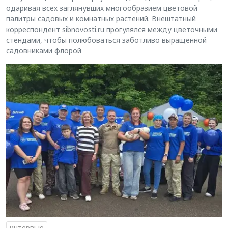
одаривая всех заглянувших многообразием цветовой
палитры садовых и комнатных растений. Внештатный
корреспондент sibnovosti.ru прогулялся между цветочными
стендами, чтобы полюбоваться заботливо выращенной
садовниками флорой
интервью