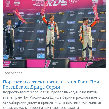
Автоспорт
Портрет и оттиски пятого этапа Гран-При
Российской Дрифт Серии
Корреспондент sibnovosti.ru провёл выходные на пятом
этапе Гран-При Российской Дрифт Серии и рассказывает,
как сибирский уик-энд превратился в плотный коктейль из
жары, дыма, моторов и зрительского азарта