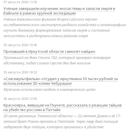
07 августа 2026 13:30
Учёные завершили изучение экосистемы и запасов омуля в
Байкале в рамках крупной экспедиции
Учёные Байкальского филиала Всероссийского научно-
исследовательского института рыбного хозяйства и океанографии»
изучили динамику формирования запасов омуля и состояние
экосистемы в рыбопромысловых районах озера
05 августа 2026 19:45
Пропавший в Иркутской области самолёт найден
Пропавший на днях Cessna 182, который проверял пожарную
обстановку, подал сигнал спустя два дня поисков
05 августа 2026 18:32
«Союзмультфильм» отсудил у иркутянина 50 тысяч рублей за
использование 3D-копии Чебурашки
Мужчина использовал модель в коммерческих целях
06 августа 2026 12:00
Красноярка, живущая на Пхукете, рассказала о реакции тайцев
на убийство россиян в Паттайе
26 июля уроженцы Тюменской области — 22-летняя Диана и её 17-
летний брат Роман пропали в Паттайе. Через пару дней полиция
задержала двух тайцев, которые признались в убийстве