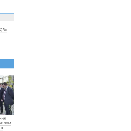
 QR»
нил
 жилом
 в