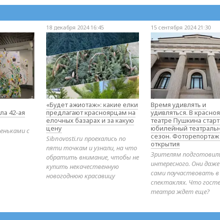
18 декабря 2024 16:45
15 сентября 2024 21:30
«Будет ажиотаж»: какие елки
Время удивлять и
ла 42-ая
предлагают красноярцам на
удивляться. В красно
елочных базарах и за какую
театре Пушкина стар
цену
юбилейный театраль
еньками с
сезон. Фоторепортаж
Sibnovosti.ru проехались по
открытия
пяти точкам и узнали, на что
Зрителям подготовил
обратить внимание, чтобы не
интересного. Они даж
купить некачественную
сами поучаствовать в
новогоднюю красавицу
спектаклях. Что гост
театра ждет еще?