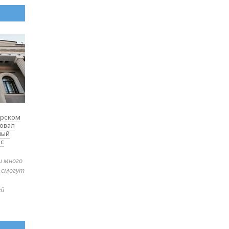
ярском
товал
ный
 с
и много
е смогут
ей