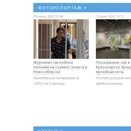
ФОТОРЕПОРТАЖ
>
09 июня 2025 15:40
19 мая 2025 15:15
Журналистов избили
Показываем, как в
палками на съемке сюжета в
Красноярске прош
Новосибирске
музейная ночь
Нападавших отправили в
Гостей угощали печ
СИЗО на 2 месяца
предсказанием
СТАТЬИ
>