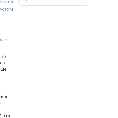
МПАНИЙ
vosti.ru
ость
 не
ана
ещё
й в
ь,
И что