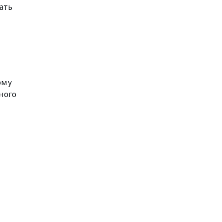
ать
ому
ного