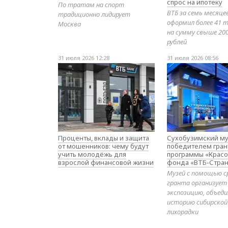
спрос на ипотеку
По тратам на спорт
ВТБ за семь месяце
традиционно лидирует
оформил более 41 т
Москва
на сумму свыше 20
рублей
31 июля 2026 12:28
31 июля 2026 08:56
Проценты, вклады и защита
Сухобузимский му
от мошенников: чему будут
победителем гран
учить молодёжь для
программы «Красо
взрослой финансовой жизни
фонда «ВТБ-Стран
Музей с помощью с
гранта организует
экспозицию, объе
историю сибирской
лихорадки