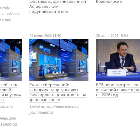
фестиваль, организованный
Красноярске
Астафьевским
в года
педуниверситетом
ыс. сделок
0 млрд
29 июля 2026 11:50
28 июля 2026 15:54
зей стал
Рынок сбережений:
ВТБ пересмотрел про
товой
вкладчикам предлагают
ключевой ставке и ро
та внутри»
фиксировать доходность на
на 2026 год
а»
длинные сроки
редств
Тренд на «длинные деньги»
усиливается
диняющую
 золотой