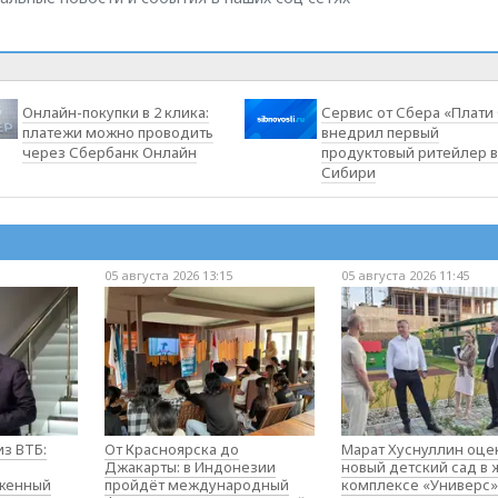
Онлайн-покупки в 2 клика:
Сервис от Сбера «Плати
платежи можно проводить
внедрил первый
через Сбербанк Онлайн
продуктовый ритейлер в
Сибири
05 августа 2026 13:15
05 августа 2026 11:45
з ВТБ:
От Красноярска до
Марат Хуснуллин оце
Джакарты: в Индонезии
новый детский сад в
оженный
пройдёт международный
комплексе «Универс»