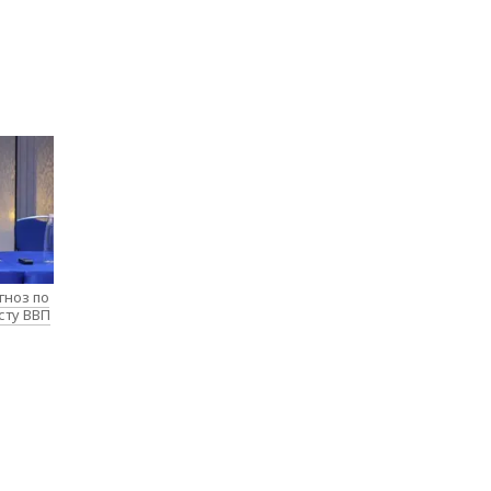
гноз по
сту ВВП