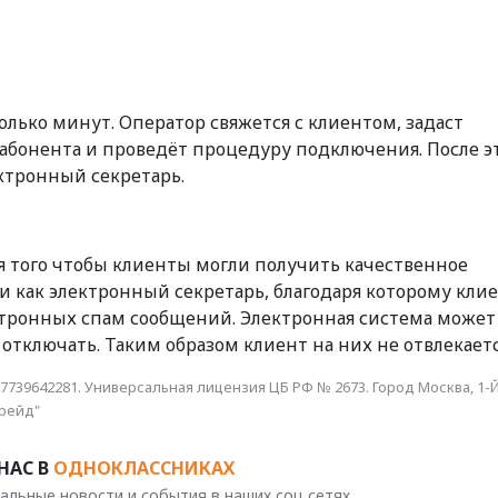
лько минут. Оператор свяжется с клиентом, задаст
 абонента и проведёт процедуру подключения. После э
ктронный секретарь.
я того чтобы клиенты могли получить качественное
ги как электронный секретарь, благодаря которому кли
ктронных спам сообщений. Электронная система может
отключать. Таким образом клиент на них не отвлекаетс
739642281. Универсальная лицензия ЦБ РФ № 2673. Город Москва, 1-
трейд"
НАС В
ОДНОКЛАССНИКАХ
альные новости и события в наших соц сетях