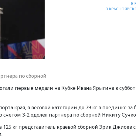
В
В КРАСНОЯРСК
артнера по сборной
отали первые медали на Кубке Ивана Ярыгина в субботу
рта края, в весовой категории до 79 кг в поединке за 
о счетом 3-2 одолел партнера по сборной Никиту Сучко
се 125 кг представитель краевой сборной Эрик Джиоев с
.