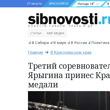
07 августа
КРАСНОЯРСК
Погода
18˚
$
НОВОСТИ СИБИРИ, УРАЛА И ДВ
СТАТЬИ
МКР-МЕДИА
В Сибири
В мире
В России
Политика
Главная
В Красноярском крае
Третий соревновате
Ярыгина принес Кра
медали