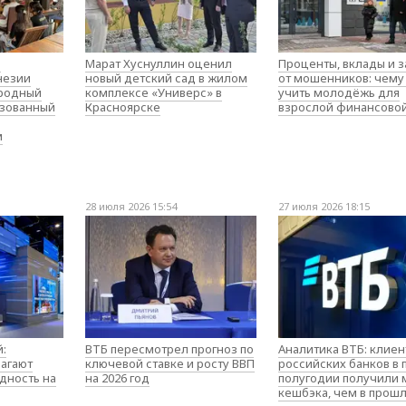
о
Марат Хуснуллин оценил
Проценты, вклады и 
незии
новый детский сад в жилом
от мошенников: чему
родный
комплексе «Универс» в
учить молодёжь для
изованный
Красноярске
взрослой финансово
м
28 июля 2026 15:54
27 июля 2026 18:15
:
ВТБ пересмотрел прогноз по
Аналитика ВТБ: клие
агают
ключевой ставке и росту ВВП
российских банков в
дность на
на 2026 год
полугодии получили
кешбэка, чем в прош