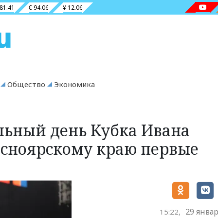
 81.41
€ 94.06
¥ 12.06
Общество
Экономика
льный день Кубка Ивана
сноярскому краю первые
29 январ
15:22,