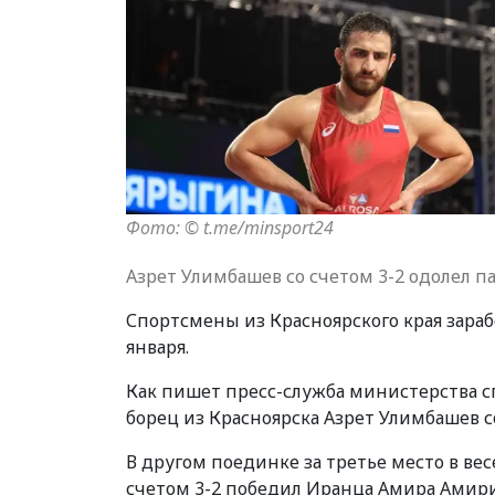
Фото: © t.me/minsport24
Азрет Улимбашев со счетом 3-2 одолел п
Спортсмены из Красноярского края зараб
января.
Как пишет пресс-служба министерства спо
борец из Красноярска Азрет Улимбашев с
В другом поединке за третье место в ве
счетом 3-2 победил Иранца Амира Амири