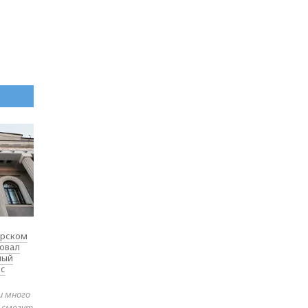
ярском
товал
ный
 с
и много
е смогут