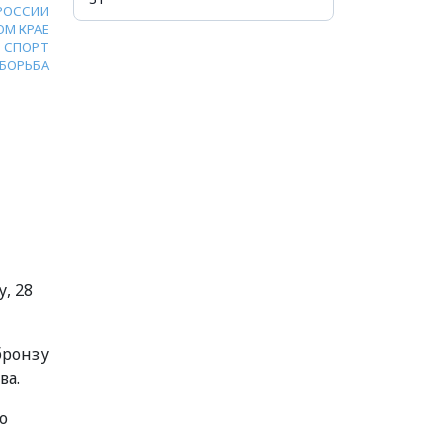
 РОССИИ
ОМ КРАЕ
СПОРТ
БОРЬБА
, 28
бронзу
ва.
о