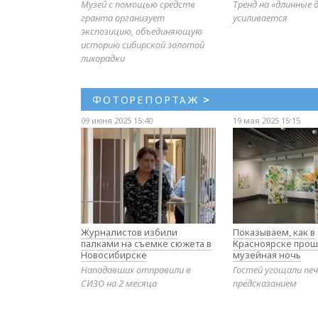
Музей с помощью средств
Тренд на «длинные 
гранта организует
усиливается
экспозицию, объединяющую
историю сибирской золотой
лихорадки
ФОТОРЕПОРТАЖ
>
09 июня 2025 15:40
19 мая 2025 15:15
Журналистов избили
Показываем, как в
палками на съемке сюжета в
Красноярске прош
Новосибирске
музейная ночь
Нападавших отправили в
Гостей угощали печ
СИЗО на 2 месяца
предсказанием