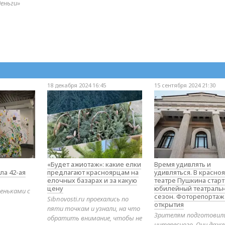
деньги»
18 декабря 2024 16:45
15 сентября 2024 21:30
«Будет ажиотаж»: какие елки
Время удивлять и
ла 42-ая
предлагают красноярцам на
удивляться. В красно
елочных базарах и за какую
театре Пушкина стар
цену
юбилейный театраль
еньками с
сезон. Фоторепортаж
Sibnovosti.ru проехались по
открытия
пяти точкам и узнали, на что
Зрителям подготовил
обратить внимание, чтобы не
интересного. Они даж