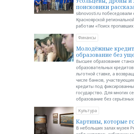
Усольцевы, дроны и 
поисковики рассказа
sibnovosti.ru побеседовал
Красноярской регионально
работам «Поиск пропавших
Финансы
Молодёжные кредиты
образование без ущ
Высшее образование стано
образовательных кредитов 
льготной ставке, а возвра
числе банков, участвующих
кредиты под фиксированны
государство. Для многих с
образование без серьёзных
Культура
Картины, которые г
В небольших залах музея Р