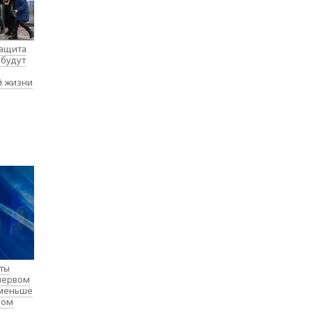
защита
 будут
й жизни
нты
 первом
 меньше
лом