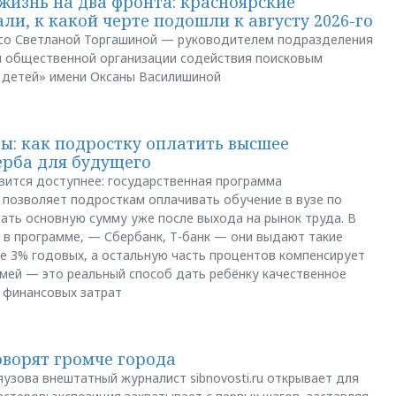
жизнь на два фронта: красноярские
ли, к какой черте подошли к августу 2026-го
и со Светланой Торгашиной — руководителем подразделения
й общественной организации содействия поисковым
 детей» имени Оксаны Василишиной
: как подростку оплатить высшее
ерба для будущего
вится доступнее: государственная программа
позволяет подросткам оплачивать обучение в вузе по
щать основную сумму уже после выхода на рынок труда. В
 в программе, — Сбербанк, Т-банк — они выдают такие
е 3% годовых, а остальную часть процентов компенсирует
емей — это реальный способ дать ребёнку качественное
 финансовых затрат
оворят громче города
яузова внештатный журналист sibnovosti.ru открывает для