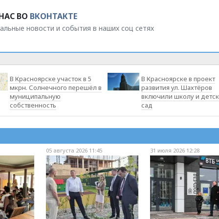
НАС ВО
ВКОНТАКТЕ
альные новости и события в наших соц сетях
В Красноярске участок в 5
В Красноярске в проект
мкрн. Солнечного перешёл в
развития ул. Шахтёров
муниципальную
включили школу и детс
собственность
сад
05 августа 2026 11:45
31 июля 2026 12:28