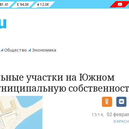
 81.41
€ 94.06
¥ 12.06
Общество
Экономика
льные участки на Южном
униципальную собственност
02 феврал
15:14,
В КРАС