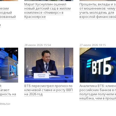
о
Марат Хуснуллин оценил
Проценты, вклады и 
незии
новый детский сад в жилом
от мошенников: чему
родный
комплексе «Универс» в
учить молодёжь для
изованный
Красноярске
взрослой финансово
м
28 июля 2026 15:54
27 июля 2026 18:15
:
ВТБ пересмотрел прогноз по
Аналитика ВТБ: клие
агают
ключевой ставке и росту ВВП
российских банков в
дность на
на 2026 год
полугодии получили
кешбэка, чем в прош
деньги»