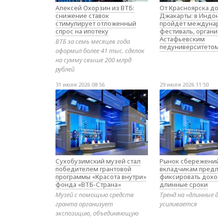
Алексей Охорзин из ВТБ:
От Красноярска д
снижение ставок
Джакарты: в Индо
стимулирует отложенный
пройдёт междуна
спрос на ипотеку
фестиваль, орган
Астафьевским
ВТБ за семь месяцев года
педуниверситето
оформил более 41 тыс. сделок
на сумму свыше 200 млрд
рублей
31 июля 2026 08:56
29 июля 2026 11:50
Сухобузимский музей стал
Рынок сбережений
победителем грантовой
вкладчикам предл
программы «Красота внутри»
фиксировать дохо
фонда «ВТБ-Страна»
длинные сроки
Музей с помощью средств
Тренд на «длинные 
гранта организует
усиливается
экспозицию, объединяющую