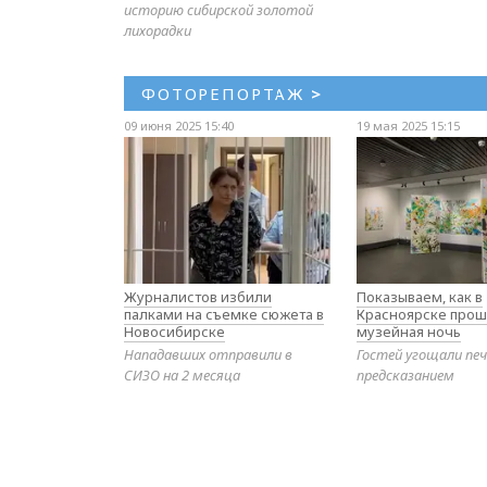
историю сибирской золотой
лихорадки
ФОТОРЕПОРТАЖ
>
09 июня 2025 15:40
19 мая 2025 15:15
Журналистов избили
Показываем, как в
палками на съемке сюжета в
Красноярске прош
Новосибирске
музейная ночь
Нападавших отправили в
Гостей угощали печ
СИЗО на 2 месяца
предсказанием