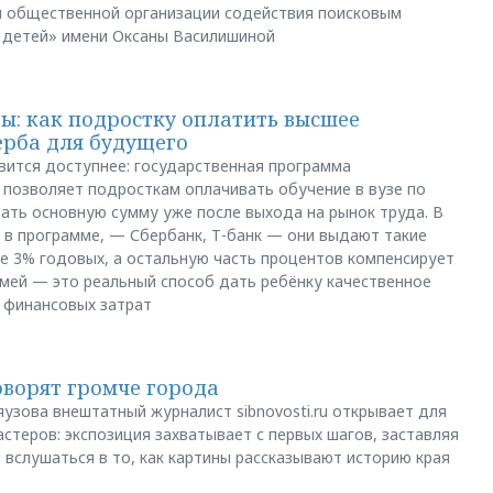
й общественной организации содействия поисковым
 детей» имени Оксаны Василишиной
: как подростку оплатить высшее
ерба для будущего
вится доступнее: государственная программа
позволяет подросткам оплачивать обучение в вузе по
щать основную сумму уже после выхода на рынок труда. В
 в программе, — Сбербанк, Т-банк — они выдают такие
е 3% годовых, а остальную часть процентов компенсирует
емей — это реальный способ дать ребёнку качественное
 финансовых затрат
оворят громче города
яузова внештатный журналист sibnovosti.ru открывает для
стеров: экспозиция захватывает с первых шагов, заставляя
 вслушаться в то, как картины рассказывают историю края