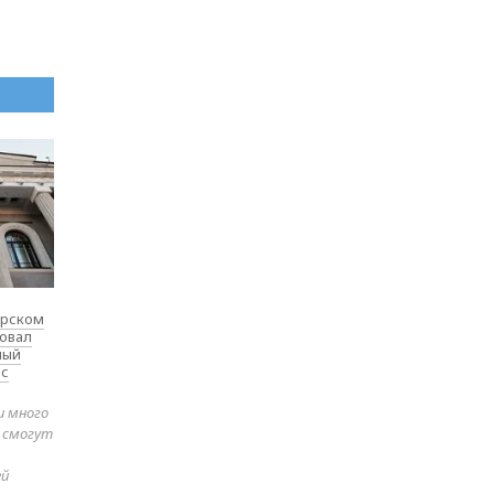
ярском
товал
ный
 с
и много
е смогут
ей