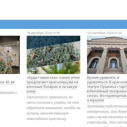
18 декабря 2024 16:45
15 сентября 2024 21:30
«Будет ажиотаж»: какие елки
Время удивлять и
ла 42-ая
предлагают красноярцам на
удивляться. В красно
елочных базарах и за какую
театре Пушкина стар
цену
юбилейный театраль
еньками с
сезон. Фоторепортаж
Sibnovosti.ru проехались по
открытия
пяти точкам и узнали, на что
Зрителям подготовил
обратить внимание, чтобы не
интересного. Они даж
купить некачественную
сами поучаствовать в
новогоднюю красавицу
спектаклях. Что гост