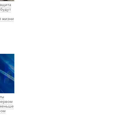
защита
 будут
й жизни
нты
 первом
 меньше
лом