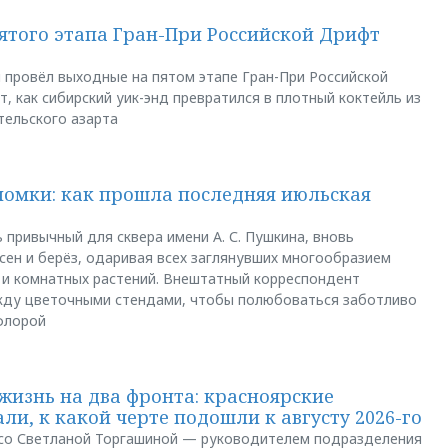
пятого этапа Гран-При Российской Дрифт
u провёл выходные на пятом этапе Гран-При Российской
, как сибирский уик-энд превратился в плотный коктейль из
тельского азарта
ломки: как прошла последняя июльская
 привычный для сквера имени А. С. Пушкина, вновь
сен и берёз, одаривая всех заглянувших многообразием
 и комнатных растений. Внештатный корреспондент
между цветочными стендами, чтобы полюбоваться заботливо
флорой
жизнь на два фронта: красноярские
ли, к какой черте подошли к августу 2026-го
и со Светланой Торгашиной — руководителем подразделения