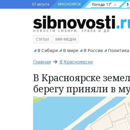
07 августа
КРАСНОЯРСК
Погода
17˚
$
НОВОСТИ СИБИРИ, УРАЛА И ДВ
СТАТЬИ
МКР-МЕДИА
В Сибири
В мире
В России
Политика
Главная
В Красноярске
В Красноярске земе
берегу приняли в м