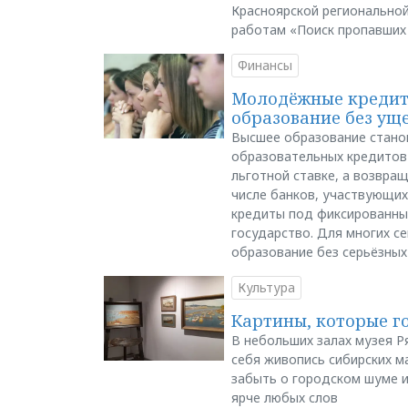
Красноярской регионально
работам «Поиск пропавших
Финансы
Молодёжные кредиты
образование без ущ
Высшее образование стано
образовательных кредитов 
льготной ставке, а возвра
числе банков, участвующих
кредиты под фиксированны
государство. Для многих с
образование без серьёзных
Культура
Картины, которые г
В небольших залах музея Р
себя живопись сибирских ма
забыть о городском шуме и
ярче любых слов