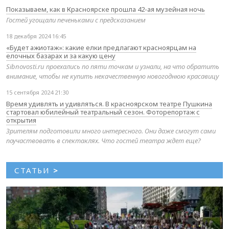
Показываем, как в Красноярске прошла 42-ая музейная ночь
Гостей угощали печеньками с предсказанием
18 декабря 2024 16:45
«Будет ажиотаж»: какие елки предлагают красноярцам на
елочных базарах и за какую цену
Sibnovosti.ru проехались по пяти точкам и узнали, на что обратить
внимание, чтобы не купить некачественную новогоднюю красавицу
15 сентября 2024 21:30
Время удивлять и удивляться. В красноярском театре Пушкина
стартовал юбилейный театральный сезон. Фоторепортаж с
открытия
Зрителям подготовили много интересного. Они даже смогут сами
поучаствовать в спектаклях. Что гостей театра ждет еще?
СТАТЬИ
>