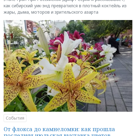
как сибирский уик-энд превратился в плотный коктейль из
жары, дыма, моторов и зрительского азарта
События
От флокса до камнеломки: как прошла
последняя июльская выставка цветов