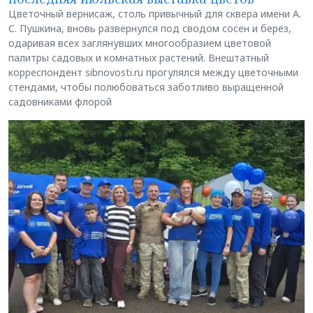
Цветочный вернисаж, столь привычный для сквера имени А.
С. Пушкина, вновь развернулся под сводом сосен и берёз,
одаривая всех заглянувших многообразием цветовой
палитры садовых и комнатных растений. Внештатный
корреспондент sibnovosti.ru прогулялся между цветочными
стендами, чтобы полюбоваться заботливо выращенной
садовниками флорой