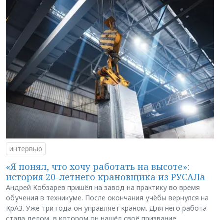
интервью
«Я понял, что хочу работать на высоте»:
история 20-летнего крановщика из РУСАЛа
Андрей Кобзарев пришёл на завод на практику во время
обучения в техникуме. После окончания учёбы вернулся на
КрАЗ. Уже три года он управляет краном. Для него работа
стала делом, в котором он нашёл своё призвание