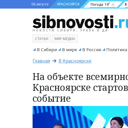
06 августа
КРАСНОЯРСК
Погода
19˚
$
НОВОСТИ СИБИРИ, УРАЛА И ДВ
СТАТЬИ
МКР-МЕДИА
В Сибири
В мире
В России
Политика
Главная
В Красноярске
На объекте всемирн
Красноярске старто
событие