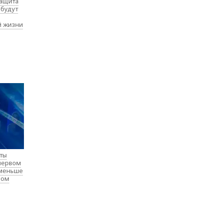
защита
 будут
й жизни
нты
 первом
 меньше
лом