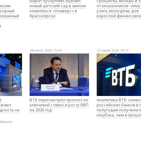
о
Марат Хуснуллин оценил
Проценты, вклады и 
незии
новый детский сад в жилом
от мошенников: чему
родный
комплексе «Универс» в
учить молодёжь для
изованный
Красноярске
взрослой финансово
м
28 июля 2026 15:54
27 июля 2026 18:15
:
ВТБ пересмотрел прогноз по
Аналитика ВТБ: клие
агают
ключевой ставке и росту ВВП
российских банков в
дность на
на 2026 год
полугодии получили
кешбэка, чем в прош
деньги»