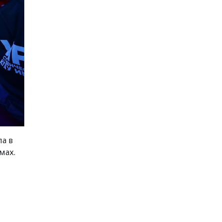
а в
мах.