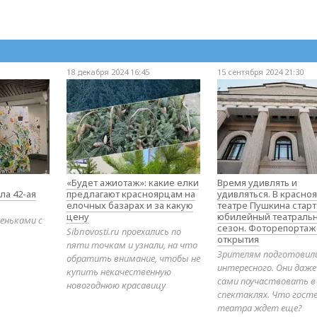
18 декабря 2024 16:45
15 сентября 2024 21:30
«Будет ажиотаж»: какие елки
Время удивлять и
ла 42-ая
предлагают красноярцам на
удивляться. В красно
елочных базарах и за какую
театре Пушкина стар
цену
юбилейный театраль
еньками с
сезон. Фоторепортаж
Sibnovosti.ru проехались по
открытия
пяти точкам и узнали, на что
Зрителям подготовил
обратить внимание, чтобы не
интересного. Они даж
купить некачественную
сами поучаствовать в
новогоднюю красавицу
спектаклях. Что гост
театра ждет еще?