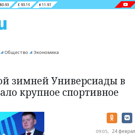
 80.93
€ 93.19
¥ 11.97
Общество
Экономика
ой зимней Универсиады в
вало крупное спортивное
24 феврал
09:05,