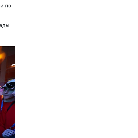
и по
иады