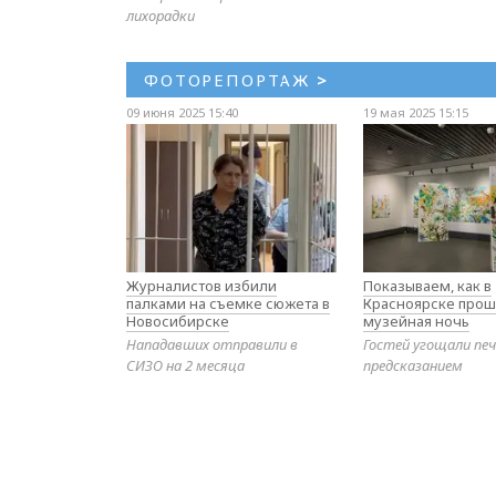
лихорадки
ФОТОРЕПОРТАЖ
>
09 июня 2025 15:40
19 мая 2025 15:15
Журналистов избили
Показываем, как в
палками на съемке сюжета в
Красноярске прош
Новосибирске
музейная ночь
Нападавших отправили в
Гостей угощали печ
СИЗО на 2 месяца
предсказанием