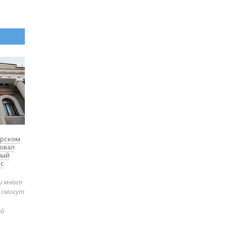
ярском
товал
ный
 с
и много
е смогут
ей