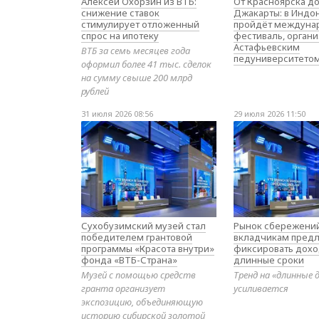
Алексей Охорзин из ВТБ:
От Красноярска д
снижение ставок
Джакарты: в Индо
стимулирует отложенный
пройдёт междуна
спрос на ипотеку
фестиваль, орган
Астафьевским
ВТБ за семь месяцев года
педуниверситето
оформил более 41 тыс. сделок
на сумму свыше 200 млрд
рублей
31 июля 2026 08:56
29 июля 2026 11:50
Сухобузимский музей стал
Рынок сбережений
победителем грантовой
вкладчикам предл
программы «Красота внутри»
фиксировать дохо
фонда «ВТБ-Страна»
длинные сроки
Музей с помощью средств
Тренд на «длинные 
гранта организует
усиливается
экспозицию, объединяющую
историю сибирской золотой