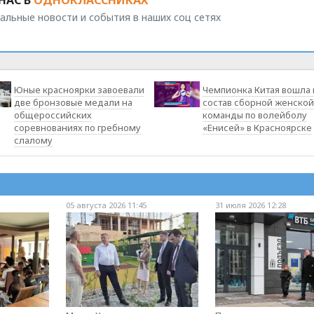
НАС В
ОДНОКЛАССНИКАХ
альные новости и события в наших соц сетях
Юные красноярки завоевали
Чемпионка Китая вошла 
две бронзовые медали на
состав сборной женской
общероссийских
команды по волейболу
соревнованиях по гребному
«Енисей» в Красноярске
слалому
05 августа 2026 11:45
31 июля 2026 12:28