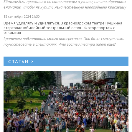
Sibnovosti.ru проехались по пяти точкам и узнали, на что обратить
внимание, чтобы не купить некачественную новогоднюю красавицу
15 сентября 2024 21:30
Время удивлять и удивляться. В красноярском театре Пушкина
стартовал юбилейный театральный сезон. Фоторепортаж с
открытия
Зрителям подготовили много интересного. Они даже смогут сами
поучаствовать в спектаклях. Что гостей театра ждет еще?
СТАТЬИ
>