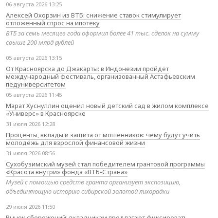
06 августа 2026 13:25
Алексей Охорзин из ВТБ: снижение ставок стимулирует
отложенный спрос на ипотеку
ВТБ за семь месяцев года оформил более 41 тыс. сделок на сумму
свыше 200 млрд рублей
05 августа 2026 13:15
От Красноярска до Джакарты: в Индонезии пройдёт
международный фестиваль, организованный Астафьевским
педуниверситетом
05 августа 2026 11:45
Марат Хуснуллин оценил новый детский сад в жилом комплексе
«Универс» в Красноярске
31 июля 2026 12:28
Проценты, вклады и защита от мошенников: чему будут учить
молодёжь для взрослой финансовой жизни
31 июля 2026 08:56
Сухобузимский музей стал победителем грантовой программы
«Красота внутри» фонда «ВТБ-Страна»
Музей с помощью средств гранта организует экспозицию,
объединяющую историю сибирской золотой лихорадки
29 июля 2026 11:50
Рынок сбережений: вкладчикам предлагают фиксировать