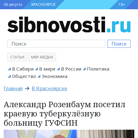
06 августа
КРАСНОЯРСК
18+
Поиск
СТАТЬИ
МКР-МЕДИА
В Сибири
В мире
В России
Политика
Общество
Экономика
Главная
В Красноярске
Александр Розенбаум посетил
краевую туберкулёзную
больницу ГУФСИН