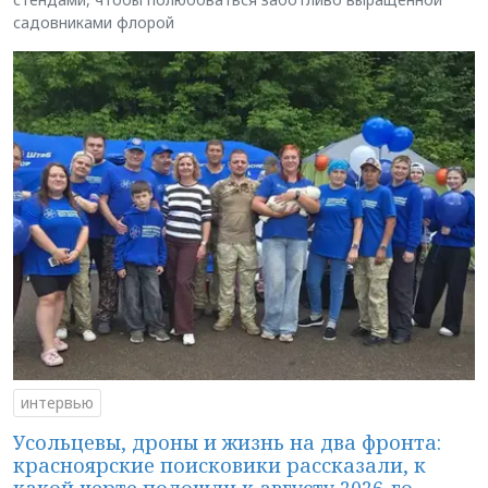
садовниками флорой
интервью
Усольцевы, дроны и жизнь на два фронта:
красноярские поисковики рассказали, к
какой черте подошли к августу 2026-го