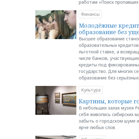
работам «Поиск пропавших
Финансы
Молодёжные кредиты
образование без ущ
Высшее образование стано
образовательных кредитов 
льготной ставке, а возвра
числе банков, участвующих
кредиты под фиксированны
государство. Для многих с
образование без серьёзных
Культура
Картины, которые г
В небольших залах музея Р
себя живопись сибирских ма
забыть о городском шуме и
ярче любых слов