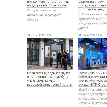
продолжают много тратить
снижение ставок
на здоровый образ жизни
стимулирует отл
спрос на ипотеку
По тратам на спорт
ВТБ за семь месяце
традиционно лидирует
оформил более 41 т
Москва
на сумму свыше 20
рублей
31 июля 2026 12:28
31 июля 2026 08:56
Проценты, вклады и защита
Сухобузимский му
от мошенников: чему будут
победителем гран
учить молодёжь для
программы «Красо
взрослой финансовой жизни
фонда «ВТБ-Стран
Музей с помощью с
гранта организует
экспозицию, объе
историю сибирской