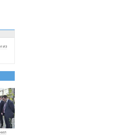
и из
нил