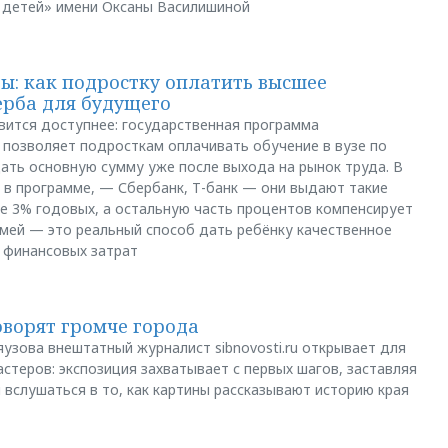
 детей» имени Оксаны Василишиной
: как подростку оплатить высшее
ерба для будущего
вится доступнее: государственная программа
позволяет подросткам оплачивать обучение в вузе по
щать основную сумму уже после выхода на рынок труда. В
 в программе, — Сбербанк, Т-банк — они выдают такие
е 3% годовых, а остальную часть процентов компенсирует
емей — это реальный способ дать ребёнку качественное
 финансовых затрат
оворят громче города
яузова внештатный журналист sibnovosti.ru открывает для
стеров: экспозиция захватывает с первых шагов, заставляя
 вслушаться в то, как картины рассказывают историю края