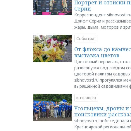
Портрет и оттиски 
Серии
Корреспондент sibnovosti.r
Дрифт Серии и рассказывает
жары, дыма, моторов и зри
События
От флокса до камне
выставка цветов
Цветочный вернисаж, столь
развернулся под сводом со
цветовой палитры садовых
sibnovosti.ru прогулялся 
выращенной садовниками 
интервью
Усольцевы, дроны и 
поисковики рассказа
sibnovosti.ru побеседовал
Красноярской регионально