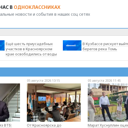
НАС В
ОДНОКЛАССНИКАХ
альные новости и события в наших соц сетях
Ещё шесть приусадебных
В Кузбассе рискует выйт
участков в Красноярском
берегов река Томь
крае освободились от воды
05 августа 2026 13:15
05 августа 2026 11:45
з ВТБ:
От Красноярска до
Марат Хуснуллин оце