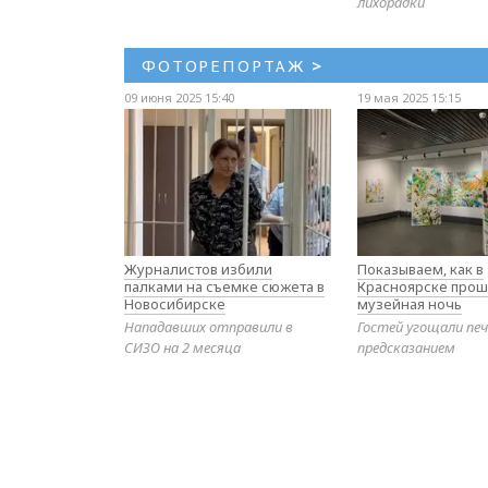
лихорадки
ФОТОРЕПОРТАЖ
>
09 июня 2025 15:40
19 мая 2025 15:15
Журналистов избили
Показываем, как в
палками на съемке сюжета в
Красноярске прош
Новосибирске
музейная ночь
Нападавших отправили в
Гостей угощали печ
СИЗО на 2 месяца
предсказанием