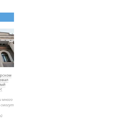
ярском
товал
ный
 с
и много
е смогут
ей