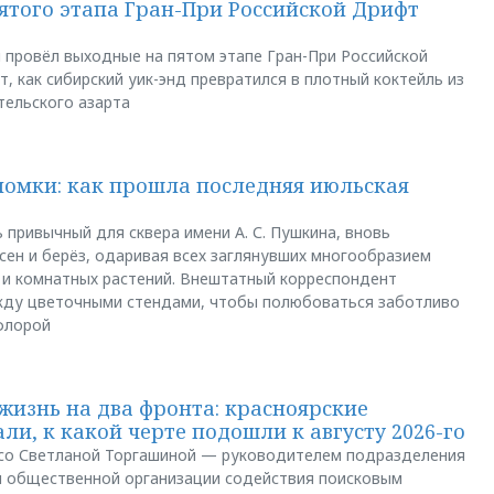
пятого этапа Гран-При Российской Дрифт
u провёл выходные на пятом этапе Гран-При Российской
, как сибирский уик-энд превратился в плотный коктейль из
тельского азарта
ломки: как прошла последняя июльская
 привычный для сквера имени А. С. Пушкина, вновь
сен и берёз, одаривая всех заглянувших многообразием
 и комнатных растений. Внештатный корреспондент
между цветочными стендами, чтобы полюбоваться заботливо
флорой
жизнь на два фронта: красноярские
ли, к какой черте подошли к августу 2026-го
и со Светланой Торгашиной — руководителем подразделения
й общественной организации содействия поисковым