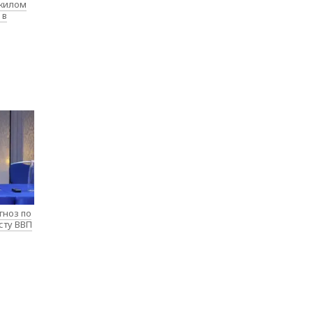
 жилом
 в
гноз по
сту ВВП