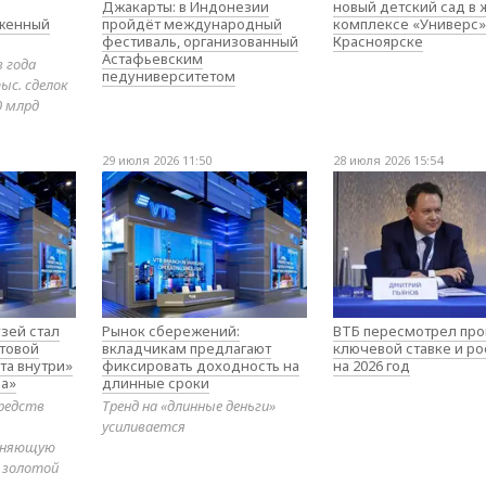
Джакарты: в Индонезии
новый детский сад в
оженный
пройдёт международный
комплексе «Универс»
фестиваль, организованный
Красноярске
Астафьевским
в года
педуниверситетом
ыс. сделок
0 млрд
29 июля 2026 11:50
28 июля 2026 15:54
зей стал
Рынок сбережений:
ВТБ пересмотрел про
товой
вкладчикам предлагают
ключевой ставке и ро
та внутри»
фиксировать доходность на
на 2026 год
а»
длинные сроки
редств
Тренд на «длинные деньги»
усиливается
диняющую
 золотой