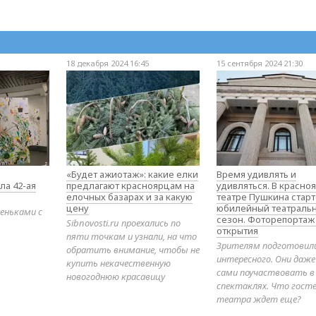
18 декабря 2024 16:45
15 сентября 2024 21:30
«Будет ажиотаж»: какие елки
Время удивлять и
ла 42-ая
предлагают красноярцам на
удивляться. В красно
елочных базарах и за какую
театре Пушкина стар
цену
юбилейный театраль
еньками с
сезон. Фоторепортаж
Sibnovosti.ru проехались по
открытия
пяти точкам и узнали, на что
Зрителям подготовил
обратить внимание, чтобы не
интересного. Они даж
купить некачественную
сами поучаствовать в
новогоднюю красавицу
спектаклях. Что гост
театра ждет еще?