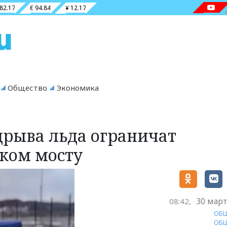
 82.17
€ 94.84
¥ 12.17
Общество
Экономика
дрыва льда ограничат
ком мосту
30 март
08:42,
ОБ
ОБ