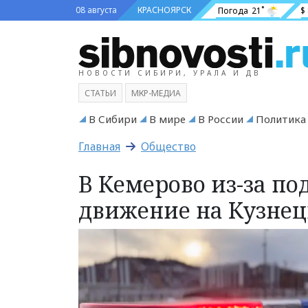
08 августа
КРАСНОЯРСК
Погода
21˚
$
НОВОСТИ СИБИРИ, УРАЛА И ДВ
СТАТЬИ
МКР-МЕДИА
В Сибири
В мире
В России
Политика
Главная
Общество
В Кемерово из-за по
движение на Кузнец