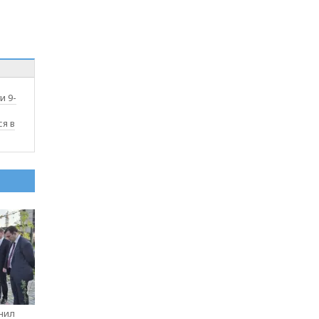
и 9-
я в
нил