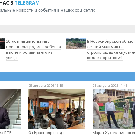
НАС В
TELEGRAM
альные новости и события в наших соц сетях
20-летняя жительница
В Новосибирской област
Приангарья родила ребенка
летний мальчик на
в поле и оставила его на
стройплощадке спустилс
улице
коллектор и погиб
05 августа 2026 13:15
05 августа 2026 11:45
з ВТБ:
От Красноярска до
Марат Хуснуллин оце