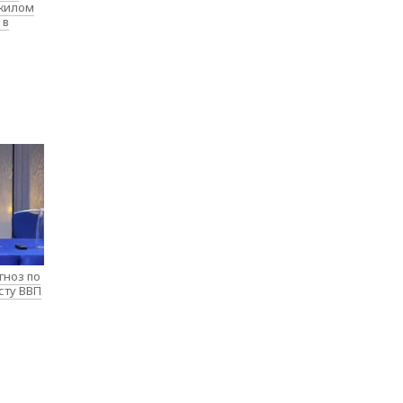
 жилом
 в
гноз по
сту ВВП