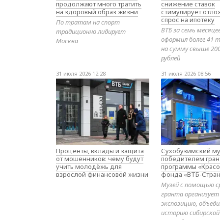
продолжают много тратить
снижение ставок
на здоровый образ жизни
стимулирует отл
спрос на ипотеку
По тратам на спорт
ВТБ за семь месяце
традиционно лидирует
оформил более 41 т
Москва
на сумму свыше 20
рублей
31 июля 2026 12:28
31 июля 2026 08:56
Проценты, вклады и защита
Сухобузимский му
от мошенников: чему будут
победителем гран
учить молодёжь для
программы «Красо
взрослой финансовой жизни
фонда «ВТБ-Стран
Музей с помощью с
гранта организует
экспозицию, объе
историю сибирской