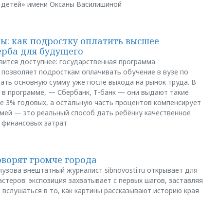
 детей» имени Оксаны Василишиной
: как подростку оплатить высшее
ерба для будущего
вится доступнее: государственная программа
позволяет подросткам оплачивать обучение в вузе по
щать основную сумму уже после выхода на рынок труда. В
 в программе, — Сбербанк, Т-банк — они выдают такие
е 3% годовых, а остальную часть процентов компенсирует
емей — это реальный способ дать ребёнку качественное
 финансовых затрат
оворят громче города
яузова внештатный журналист sibnovosti.ru открывает для
стеров: экспозиция захватывает с первых шагов, заставляя
 вслушаться в то, как картины рассказывают историю края