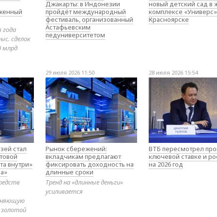
Джакарты: в Индонезии
новый детский сад в
оженный
пройдёт международный
комплексе «Универс»
фестиваль, организованный
Красноярске
Астафьевским
в года
педуниверситетом
ыс. сделок
0 млрд
29 июля 2026 11:50
28 июля 2026 15:54
зей стал
Рынок сбережений:
ВТБ пересмотрел про
товой
вкладчикам предлагают
ключевой ставке и ро
та внутри»
фиксировать доходность на
на 2026 год
а»
длинные сроки
редств
Тренд на «длинные деньги»
усиливается
диняющую
 золотой