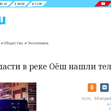
 81.41
€ 94.06
¥ 12.06
Общество
Экономика
ласти в реке Оёш нашли те
04 апрел
20:00,
В