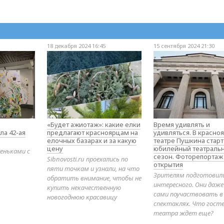
18 декабря 2024 16:45
15 сентября 2024 21:30
«Будет ажиотаж»: какие елки
Время удивлять и
ла 42-ая
предлагают красноярцам на
удивляться. В красно
елочных базарах и за какую
театре Пушкина стар
цену
юбилейный театраль
еньками с
сезон. Фоторепортаж
Sibnovosti.ru проехались по
открытия
пяти точкам и узнали, на что
Зрителям подготовил
обратить внимание, чтобы не
интересного. Они даж
купить некачественную
сами поучаствовать в
новогоднюю красавицу
спектаклях. Что гост
театра ждет еще?