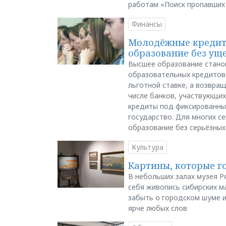
работам «Поиск пропавших
Финансы
Молодёжные кредиты
образование без ущ
Высшее образование стано
образовательных кредитов 
льготной ставке, а возвра
числе банков, участвующих
кредиты под фиксированны
государство. Для многих с
образование без серьёзных
Культура
Картины, которые г
В небольших залах музея Р
себя живопись сибирских ма
забыть о городском шуме и
ярче любых слов