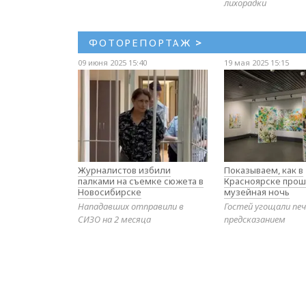
лихорадки
ФОТОРЕПОРТАЖ
>
09 июня 2025 15:40
19 мая 2025 15:15
Журналистов избили
Показываем, как в
палками на съемке сюжета в
Красноярске прош
Новосибирске
музейная ночь
Нападавших отправили в
Гостей угощали печ
СИЗО на 2 месяца
предсказанием