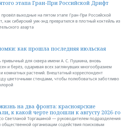
пятого этапа Гран-При Российской Дрифт
u провёл выходные на пятом этапе Гран-При Российской
, как сибирский уик-энд превратился в плотный коктейль из
тельского азарта
ломки: как прошла последняя июльская
 привычный для сквера имени А. С. Пушкина, вновь
сен и берёз, одаривая всех заглянувших многообразием
 и комнатных растений. Внештатный корреспондент
между цветочными стендами, чтобы полюбоваться заботливо
флорой
жизнь на два фронта: красноярские
ли, к какой черте подошли к августу 2026-го
и со Светланой Торгашиной — руководителем подразделения
й общественной организации содействия поисковым