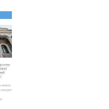
ярском
товал
ный
 с
и много
е смогут
ей