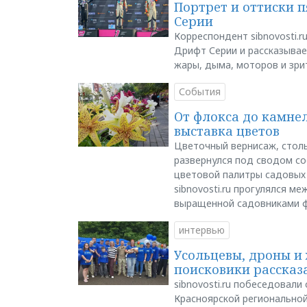
Портрет и оттиски 
Серии
Корреспондент sibnovosti.r
Дрифт Серии и рассказывает
жары, дыма, моторов и зри
События
От флокса до камне
выставка цветов
Цветочный вернисаж, столь
развернулся под сводом со
цветовой палитры садовых
sibnovosti.ru прогулялся 
выращенной садовниками 
интервью
Усольцевы, дроны и 
поисковики рассказа
sibnovosti.ru побеседовал
Красноярской регионально