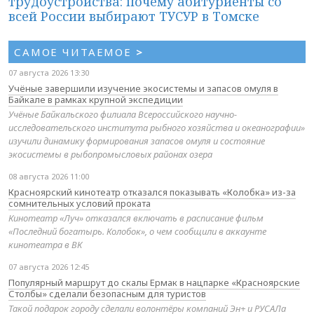
трудоустройства: почему абитуриенты со
всей России выбирают ТУСУР в Томске
САМОЕ ЧИТАЕМОЕ
>
07 августа 2026 13:30
Учёные завершили изучение экосистемы и запасов омуля в
Байкале в рамках крупной экспедиции
Учёные Байкальского филиала Всероссийского научно-
исследовательского института рыбного хозяйства и океанографии»
изучили динамику формирования запасов омуля и состояние
экосистемы в рыбопромысловых районах озера
08 августа 2026 11:00
Красноярский кинотеатр отказался показывать «Колобка» из-за
сомнительных условий проката
Кинотеатр «Луч» отказался включать в расписание фильм
«Последний богатырь. Колобок», о чем сообщили в аккаунте
кинотеатра в ВК
07 августа 2026 12:45
Популярный маршрут до скалы Ермак в нацпарке «Красноярские
Столбы» сделали безопасным для туристов
Такой подарок городу сделали волонтёры компаний Эн+ и РУСАЛа