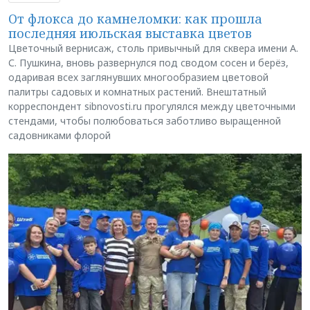
От флокса до камнеломки: как прошла
последняя июльская выставка цветов
Цветочный вернисаж, столь привычный для сквера имени А.
С. Пушкина, вновь развернулся под сводом сосен и берёз,
одаривая всех заглянувших многообразием цветовой
палитры садовых и комнатных растений. Внештатный
корреспондент sibnovosti.ru прогулялся между цветочными
стендами, чтобы полюбоваться заботливо выращенной
садовниками флорой