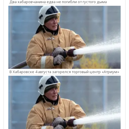
Два хабаровчанина едва не погибли от густого дыма
В Хабаровске 4 августа загорелся торговый центр «Атриум»