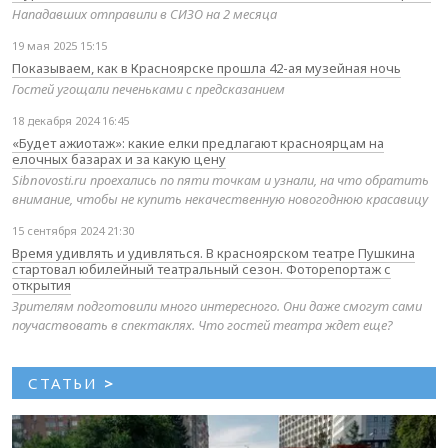
Нападавших отправили в СИЗО на 2 месяца
19 мая 2025 15:15
Показываем, как в Красноярске прошла 42-ая музейная ночь
Гостей угощали печеньками с предсказанием
18 декабря 2024 16:45
«Будет ажиотаж»: какие елки предлагают красноярцам на
елочных базарах и за какую цену
Sibnovosti.ru проехались по пяти точкам и узнали, на что обратить
внимание, чтобы не купить некачественную новогоднюю красавицу
15 сентября 2024 21:30
Время удивлять и удивляться. В красноярском театре Пушкина
стартовал юбилейный театральный сезон. Фоторепортаж с
открытия
Зрителям подготовили много интересного. Они даже смогут сами
поучаствовать в спектаклях. Что гостей театра ждет еще?
СТАТЬИ
>