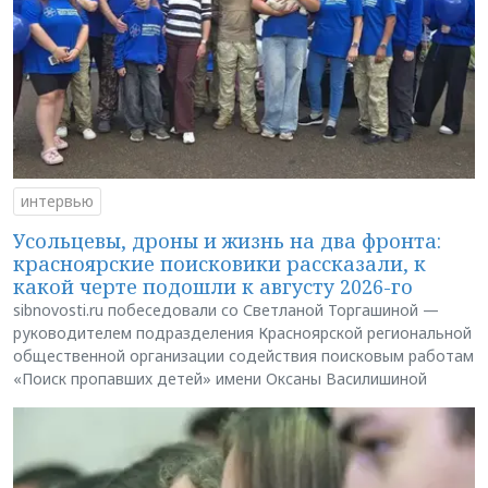
интервью
Усольцевы, дроны и жизнь на два фронта:
красноярские поисковики рассказали, к
какой черте подошли к августу 2026-го
sibnovosti.ru побеседовали со Светланой Торгашиной —
руководителем подразделения Красноярской региональной
общественной организации содействия поисковым работам
«Поиск пропавших детей» имени Оксаны Василишиной