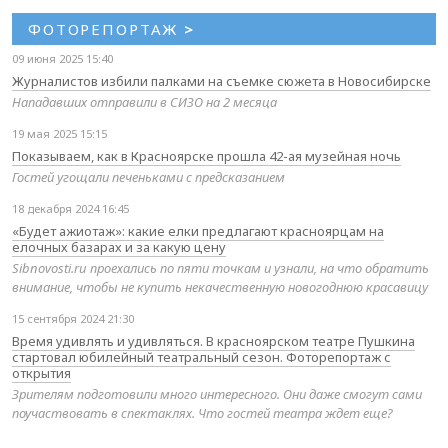
ФОТОРЕПОРТАЖ
>
09 июня 2025 15:40
Журналистов избили палками на съемке сюжета в Новосибирске
Нападавших отправили в СИЗО на 2 месяца
19 мая 2025 15:15
Показываем, как в Красноярске прошла 42-ая музейная ночь
Гостей угощали печеньками с предсказанием
18 декабря 2024 16:45
«Будет ажиотаж»: какие елки предлагают красноярцам на
елочных базарах и за какую цену
Sibnovosti.ru проехались по пяти точкам и узнали, на что обратить
внимание, чтобы не купить некачественную новогоднюю красавицу
15 сентября 2024 21:30
Время удивлять и удивляться. В красноярском театре Пушкина
стартовал юбилейный театральный сезон. Фоторепортаж с
открытия
Зрителям подготовили много интересного. Они даже смогут сами
поучаствовать в спектаклях. Что гостей театра ждет еще?