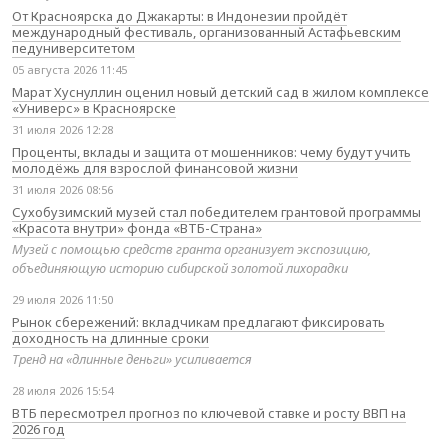
От Красноярска до Джакарты: в Индонезии пройдёт
международный фестиваль, организованный Астафьевским
педуниверситетом
05 августа 2026 11:45
Марат Хуснуллин оценил новый детский сад в жилом комплексе
«Универс» в Красноярске
31 июля 2026 12:28
Проценты, вклады и защита от мошенников: чему будут учить
молодёжь для взрослой финансовой жизни
31 июля 2026 08:56
Сухобузимский музей стал победителем грантовой программы
«Красота внутри» фонда «ВТБ-Страна»
Музей с помощью средств гранта организует экспозицию,
объединяющую историю сибирской золотой лихорадки
29 июля 2026 11:50
Рынок сбережений: вкладчикам предлагают фиксировать
доходность на длинные сроки
Тренд на «длинные деньги» усиливается
28 июля 2026 15:54
ВТБ пересмотрел прогноз по ключевой ставке и росту ВВП на
2026 год