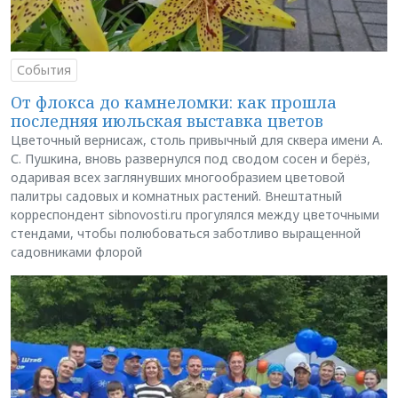
События
От флокса до камнеломки: как прошла
последняя июльская выставка цветов
Цветочный вернисаж, столь привычный для сквера имени А.
С. Пушкина, вновь развернулся под сводом сосен и берёз,
одаривая всех заглянувших многообразием цветовой
палитры садовых и комнатных растений. Внештатный
корреспондент sibnovosti.ru прогулялся между цветочными
стендами, чтобы полюбоваться заботливо выращенной
садовниками флорой