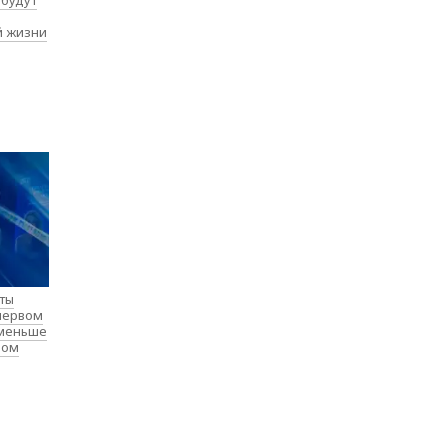
 будут
й жизни
нты
 первом
 меньше
лом