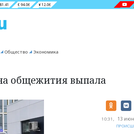
 81.41
€ 94.06
¥ 12.06
Общество
Экономика
кна общежития выпала
13 июн
10:31,
ПРОИСШ