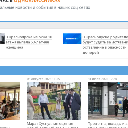
НАС В
ОДНОКЛАССНИКАХ
альные новости и события в наших соц сетях
В Красноярске из окна 10
В Красноярске родител
этажа выпала 53-летняя
будут судить за истязани
женщина
оставление в опасности
дочерей
05 августа 2026 11:45
31 июля 2026 12:28
о
Марат Хуснуллин оценил
Проценты, вклады и 