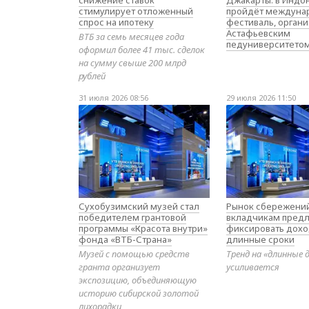
снижение ставок
Джакарты: в Индо
стимулирует отложенный
пройдёт междуна
спрос на ипотеку
фестиваль, орган
Астафьевским
ВТБ за семь месяцев года
педуниверситето
оформил более 41 тыс. сделок
на сумму свыше 200 млрд
рублей
31 июля 2026 08:56
29 июля 2026 11:50
Сухобузимский музей стал
Рынок сбережений
победителем грантовой
вкладчикам предл
программы «Красота внутри»
фиксировать дохо
фонда «ВТБ-Страна»
длинные сроки
Музей с помощью средств
Тренд на «длинные 
гранта организует
усиливается
экспозицию, объединяющую
историю сибирской золотой
лихорадки