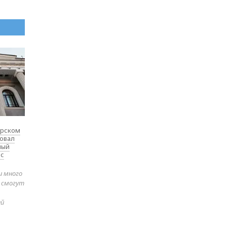
ярском
товал
ный
 с
и много
е смогут
ей