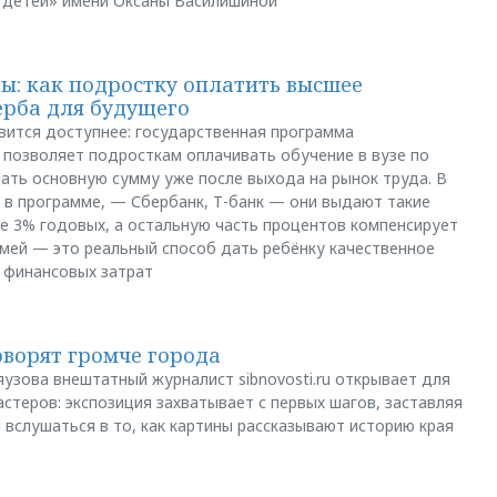
 детей» имени Оксаны Василишиной
: как подростку оплатить высшее
ерба для будущего
вится доступнее: государственная программа
позволяет подросткам оплачивать обучение в вузе по
щать основную сумму уже после выхода на рынок труда. В
 в программе, — Сбербанк, Т-банк — они выдают такие
е 3% годовых, а остальную часть процентов компенсирует
емей — это реальный способ дать ребёнку качественное
 финансовых затрат
оворят громче города
яузова внештатный журналист sibnovosti.ru открывает для
стеров: экспозиция захватывает с первых шагов, заставляя
 вслушаться в то, как картины рассказывают историю края