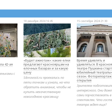
18 декабря 2024 16:45
15 сентября 2024 21:30
«Будет ажиотаж»: какие елки
Время удивлять и
ла 42-ая
предлагают красноярцам на
удивляться. В красно
елочных базарах и за какую
театре Пушкина стар
цену
юбилейный театраль
еньками с
сезон. Фоторепортаж
Sibnovosti.ru проехались по
открытия
пяти точкам и узнали, на что
Зрителям подготовил
обратить внимание, чтобы не
интересного. Они даж
купить некачественную
сами поучаствовать в
новогоднюю красавицу
спектаклях. Что гост
театра ждет еще?