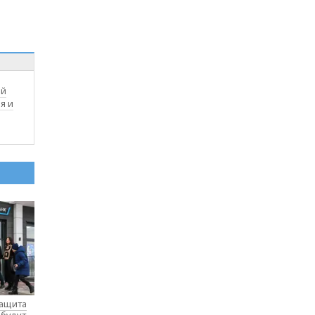
ей
я и
защита