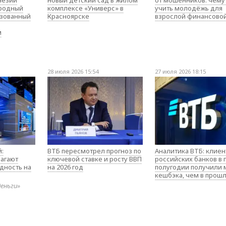
незии
новый детский сад в жилом
от мошенников: чему
родный
комплексе «Универс» в
учить молодёжь для
изованный
Красноярске
взрослой финансово
м
28 июля 2026 15:54
27 июля 2026 18:15
:
ВТБ пересмотрел прогноз по
Аналитика ВТБ: клие
агают
ключевой ставке и росту ВВП
российских банков в
дность на
на 2026 год
полугодии получили
кешбэка, чем в прош
деньги»