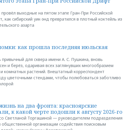
пятого этапа Гран-При Российской Дрифт
u провёл выходные на пятом этапе Гран-При Российской
, как сибирский уик-энд превратился в плотный коктейль из
тельского азарта
ломки: как прошла последняя июльская
 привычный для сквера имени А. С. Пушкина, вновь
сен и берёз, одаривая всех заглянувших многообразием
 и комнатных растений. Внештатный корреспондент
между цветочными стендами, чтобы полюбоваться заботливо
флорой
жизнь на два фронта: красноярские
ли, к какой черте подошли к августу 2026-го
и со Светланой Торгашиной — руководителем подразделения
й общественной организации содействия поисковым