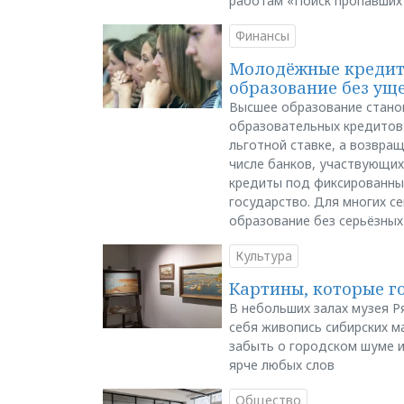
работам «Поиск пропавших
Финансы
Молодёжные кредиты
образование без ущ
Высшее образование стано
образовательных кредитов 
льготной ставке, а возвра
числе банков, участвующих
кредиты под фиксированны
государство. Для многих с
образование без серьёзных
Культура
Картины, которые г
В небольших залах музея Р
себя живопись сибирских ма
забыть о городском шуме и
ярче любых слов
Общество