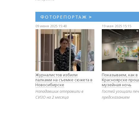
ФОТОРЕПОРТАЖ
>
09 июня 2025 15:40
19 мая 2025 15:15
Журналистов избили
Показываем, как в
палками на съемке сюжета в
Красноярске прош
Новосибирске
музейная ночь
Нападавших отправили в
Гостей угощали печ
СИЗО на 2 месяца
предсказанием