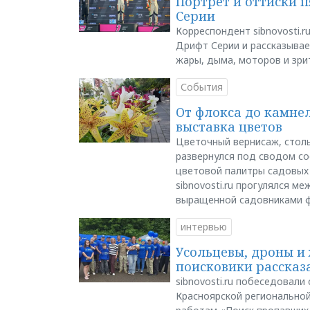
Портрет и оттиски 
Серии
Корреспондент sibnovosti.r
Дрифт Серии и рассказывает
жары, дыма, моторов и зри
События
От флокса до камне
выставка цветов
Цветочный вернисаж, столь
развернулся под сводом со
цветовой палитры садовых
sibnovosti.ru прогулялся 
выращенной садовниками 
интервью
Усольцевы, дроны и 
поисковики рассказа
sibnovosti.ru побеседовал
Красноярской регионально