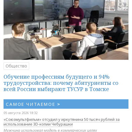
Общество
Обучение профессиям будущего и 94%
трудоустройства: почему абитуриенты со
всей России выбирают ТУСУР в Томске
САМОЕ ЧИТАЕМОЕ
>
05 августа 2026 18:32
«Союзмультфильм» отсудил у иркутянина 50 тысяч рублей за
использование 3D-копии Чебурашки
Мужчина использовал модель в коммерческих целях