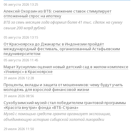
06 августа 2026 13:25
Алексей Охорзин из ВТБ: снижение ставок стимулирует
отложенный спрос на ипотеку
ВТБ за семь месяцев года оформил более 41 тыс. сделок на сумму
свыше 200 млрд рублей
05 августа 2026 13:15
От Красноярска до Джакарты: в Индонезии пройдёт
международный фестиваль, организованный Астафьевским
педуниверситетом
05 августа 2026 11:45
Марат Хуснуллин оценил новый детский сад в жилом комплексе
«Универс» в Красноярске
31 июля 2026 12:28
Проценты, вклады и защита от мошенников: чему будут учить
молодёжь для взрослой финансовой жизни
31 июля 2026 08:56
Сухобузимский музей стал победителем грантовой программы
«Красота внутри» фонда «ВТБ-Страна»
Музей с помощью средств гранта организует экспозицию,
объединяющую историю сибирской золотой лихорадки
29 июля 2026 11:50