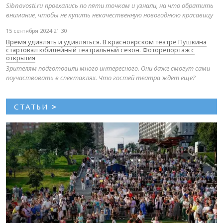
Sibnovosti.ru проехались по пяти точкам и узнали, на что обратить
внимание, чтобы не купить некачественную новогоднюю красавицу
15 сентября 2024 21:30
Время удивлять и удивляться. В красноярском театре Пушкина
стартовал юбилейный театральный сезон. Фоторепортаж с
открытия
Зрителям подготовили много интересного. Они даже смогут сами
поучаствовать в спектаклях. Что гостей театра ждет еще?
СТАТЬИ
>