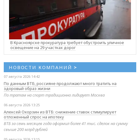
В Красноярске прокуратура требует обустроить уличное
освещение на 29 участках дорог
НОВОСТИ КОМПАНИЙ
>
07 августа 2026 14:42
По данным ВТБ, россияне продолжают много тратить на
здоровый образ жизни
По тратам на спорт традиционно лидирует Москва
06 августа 2026 13:25
Алексей Охорзин из ВТБ: снижение ставок стимулирует
отложенный спрос на ипотеку
ВТБ за семь месяцев года оформил более 41 тыс. сделок на сумму
свыше 200 млрд рублей
05 августа 2026 13:15