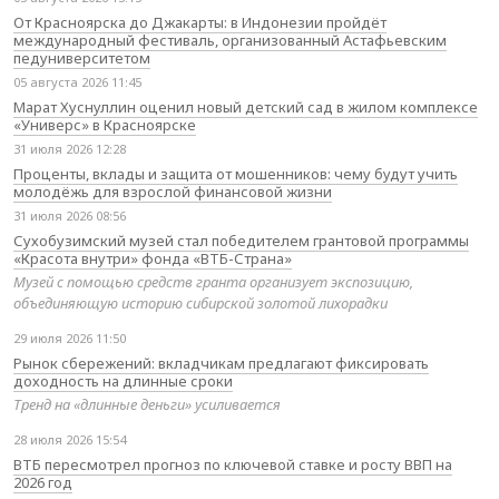
От Красноярска до Джакарты: в Индонезии пройдёт
международный фестиваль, организованный Астафьевским
педуниверситетом
05 августа 2026 11:45
Марат Хуснуллин оценил новый детский сад в жилом комплексе
«Универс» в Красноярске
31 июля 2026 12:28
Проценты, вклады и защита от мошенников: чему будут учить
молодёжь для взрослой финансовой жизни
31 июля 2026 08:56
Сухобузимский музей стал победителем грантовой программы
«Красота внутри» фонда «ВТБ-Страна»
Музей с помощью средств гранта организует экспозицию,
объединяющую историю сибирской золотой лихорадки
29 июля 2026 11:50
Рынок сбережений: вкладчикам предлагают фиксировать
доходность на длинные сроки
Тренд на «длинные деньги» усиливается
28 июля 2026 15:54
ВТБ пересмотрел прогноз по ключевой ставке и росту ВВП на
2026 год