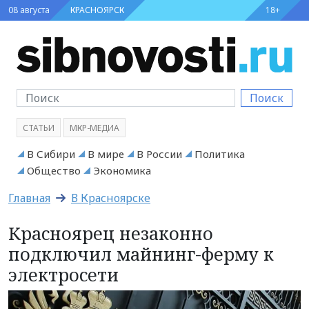
08 августа
КРАСНОЯРСК
18+
Поиск
СТАТЬИ
МКР-МЕДИА
В Сибири
В мире
В России
Политика
Общество
Экономика
Главная
В Красноярске
Красноярец незаконно
подключил майнинг-ферму к
электросети