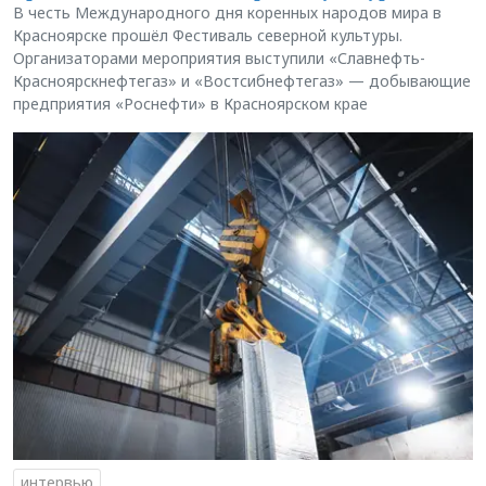
В честь Международного дня коренных народов мира в
Красноярске прошёл Фестиваль северной культуры.
Организаторами мероприятия выступили «Славнефть-
Красноярскнефтегаз» и «Востсибнефтегаз» — добывающие
предприятия «Роснефти» в Красноярском крае
интервью