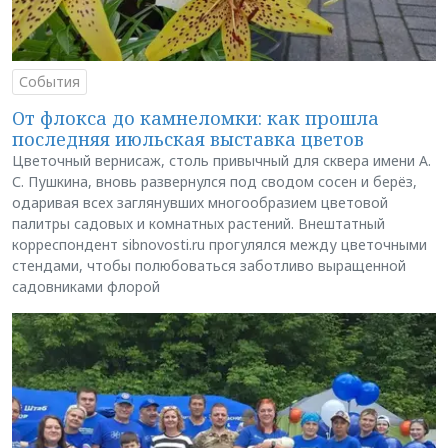
События
От флокса до камнеломки: как прошла
последняя июльская выставка цветов
Цветочный вернисаж, столь привычный для сквера имени А.
С. Пушкина, вновь развернулся под сводом сосен и берёз,
одаривая всех заглянувших многообразием цветовой
палитры садовых и комнатных растений. Внештатный
корреспондент sibnovosti.ru прогулялся между цветочными
стендами, чтобы полюбоваться заботливо выращенной
садовниками флорой