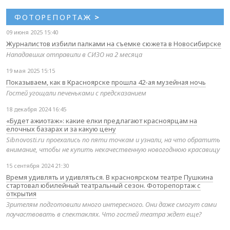
ФОТОРЕПОРТАЖ
>
09 июня 2025 15:40
Журналистов избили палками на съемке сюжета в Новосибирске
Нападавших отправили в СИЗО на 2 месяца
19 мая 2025 15:15
Показываем, как в Красноярске прошла 42-ая музейная ночь
Гостей угощали печеньками с предсказанием
18 декабря 2024 16:45
«Будет ажиотаж»: какие елки предлагают красноярцам на
елочных базарах и за какую цену
Sibnovosti.ru проехались по пяти точкам и узнали, на что обратить
внимание, чтобы не купить некачественную новогоднюю красавицу
15 сентября 2024 21:30
Время удивлять и удивляться. В красноярском театре Пушкина
стартовал юбилейный театральный сезон. Фоторепортаж с
открытия
Зрителям подготовили много интересного. Они даже смогут сами
поучаствовать в спектаклях. Что гостей театра ждет еще?