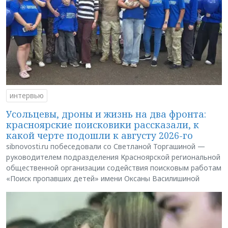
интервью
Усольцевы, дроны и жизнь на два фронта:
красноярские поисковики рассказали, к
какой черте подошли к августу 2026-го
sibnovosti.ru побеседовали со Светланой Торгашиной —
руководителем подразделения Красноярской региональной
общественной организации содействия поисковым работам
«Поиск пропавших детей» имени Оксаны Василишиной