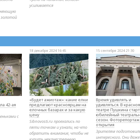
усиливается
диняющую
 золотой
18 декабря 2024 16:45
15 сентября 2024 21:30
«Будет ажиотаж»: какие елки
Время удивлять и
ла 42-ая
предлагают красноярцам на
удивляться. В красно
елочных базарах и за какую
театре Пушкина стар
цену
юбилейный театраль
еньками с
сезон. Фоторепортаж
Sibnovosti.ru проехались по
открытия
пяти точкам и узнали, на что
Зрителям подготовил
обратить внимание, чтобы не
интересного. Они даж
купить некачественную