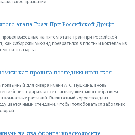
 нашёл своё призвание
пятого этапа Гран-При Российской Дрифт
u провёл выходные на пятом этапе Гран-При Российской
, как сибирский уик-энд превратился в плотный коктейль из
тельского азарта
ломки: как прошла последняя июльская
 привычный для сквера имени А. С. Пушкина, вновь
сен и берёз, одаривая всех заглянувших многообразием
 и комнатных растений. Внештатный корреспондент
между цветочными стендами, чтобы полюбоваться заботливо
флорой
жизнь на два фронта: красноярские