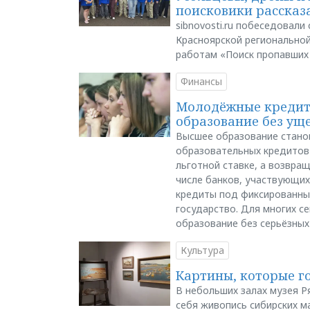
поисковики рассказа
sibnovosti.ru побеседовал
Красноярской регионально
работам «Поиск пропавших
Финансы
Молодёжные кредиты
образование без ущ
Высшее образование стано
образовательных кредитов 
льготной ставке, а возвра
числе банков, участвующих
кредиты под фиксированны
государство. Для многих с
образование без серьёзных
Культура
Картины, которые г
В небольших залах музея Р
себя живопись сибирских ма