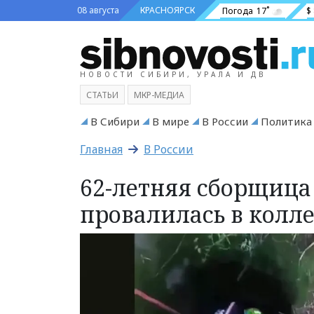
08 августа
КРАСНОЯРСК
Погода
17˚
$
НОВОСТИ СИБИРИ, УРАЛА И ДВ
СТАТЬИ
МКР-МЕДИА
В Сибири
В мире
В России
Политика
Главная
В России
62-летняя сборщица 
провалилась в колл