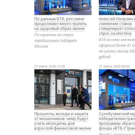
По данным ВТБ, россияне
Алексей Охорзин и
продолжают много тратить
снижение ставок
на здоровый образ жизни
стимулирует отл
спрос на ипотеку
По тратам на спорт
ВТБ за семь месяце
традиционно лидирует
оформил более 41 т
Москва
на сумму свыше 20
рублей
31 июля 2026 12:28
31 июля 2026 08:56
Проценты, вклады и защита
Сухобузимский му
от мошенников: чему будут
победителем гран
учить молодёжь для
программы «Красо
взрослой финансовой жизни
фонда «ВТБ-Стран
Музей с помощью с