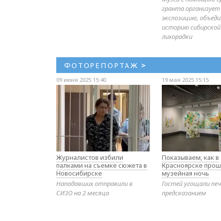
гранта организует
экспозицию, объе
историю сибирской
лихорадки
ФОТОРЕПОРТАЖ
>
09 июня 2025 15:40
19 мая 2025 15:15
Журналистов избили
Показываем, как в
палками на съемке сюжета в
Красноярске прош
Новосибирске
музейная ночь
Нападавших отправили в
Гостей угощали печ
СИЗО на 2 месяца
предсказанием