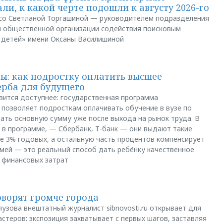
ли, к какой черте подошли к августу 2026-го
и со Светланой Торгашиной — руководителем подразделения
й общественной организации содействия поисковым
 детей» имени Оксаны Василишиной
: как подростку оплатить высшее
ерба для будущего
вится доступнее: государственная программа
позволяет подросткам оплачивать обучение в вузе по
щать основную сумму уже после выхода на рынок труда. В
 в программе, — Сбербанк, Т-банк — они выдают такие
е 3% годовых, а остальную часть процентов компенсирует
емей — это реальный способ дать ребёнку качественное
 финансовых затрат
оворят громче города
яузова внештатный журналист sibnovosti.ru открывает для
стеров: экспозиция захватывает с первых шагов, заставляя