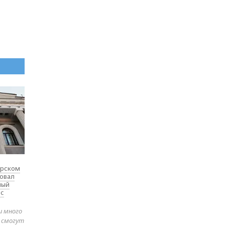
ярском
товал
ный
 с
и много
е смогут