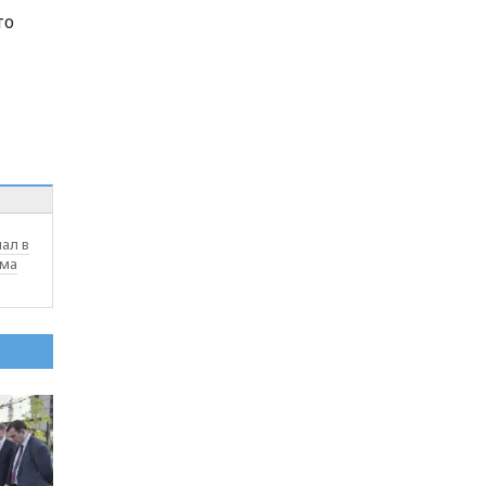
то
ал в
ома