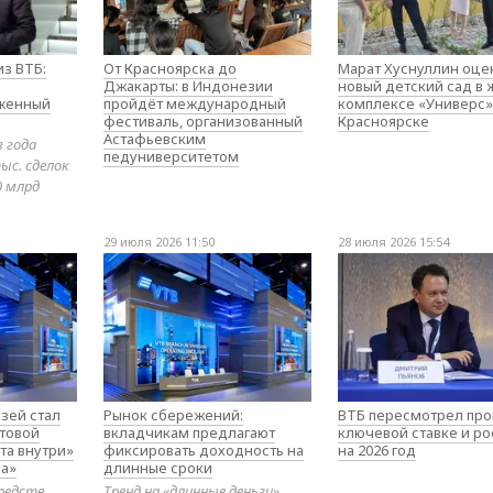
з ВТБ:
От Красноярска до
Марат Хуснуллин оце
Джакарты: в Индонезии
новый детский сад в
оженный
пройдёт международный
комплексе «Универс»
фестиваль, организованный
Красноярске
Астафьевским
в года
педуниверситетом
ыс. сделок
0 млрд
29 июля 2026 11:50
28 июля 2026 15:54
зей стал
Рынок сбережений:
ВТБ пересмотрел про
товой
вкладчикам предлагают
ключевой ставке и ро
та внутри»
фиксировать доходность на
на 2026 год
а»
длинные сроки
редств
Тренд на «длинные деньги»