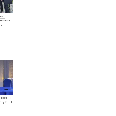
нил
 жилом
 в
гноз по
сту ВВП