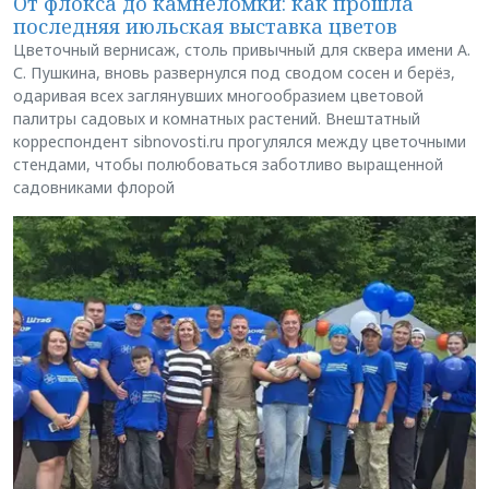
От флокса до камнеломки: как прошла
последняя июльская выставка цветов
Цветочный вернисаж, столь привычный для сквера имени А.
С. Пушкина, вновь развернулся под сводом сосен и берёз,
одаривая всех заглянувших многообразием цветовой
палитры садовых и комнатных растений. Внештатный
корреспондент sibnovosti.ru прогулялся между цветочными
стендами, чтобы полюбоваться заботливо выращенной
садовниками флорой