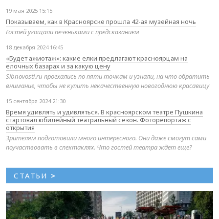
19 мая 2025 15:15
Показываем, как в Красноярске прошла 42-ая музейная ночь
Гостей угощали печеньками с предсказанием
18 декабря 2024 16:45
«Будет ажиотаж»: какие елки предлагают красноярцам на
елочных базарах и за какую цену
Sibnovosti.ru проехались по пяти точкам и узнали, на что обратить
внимание, чтобы не купить некачественную новогоднюю красавицу
15 сентября 2024 21:30
Время удивлять и удивляться. В красноярском театре Пушкина
стартовал юбилейный театральный сезон. Фоторепортаж с
открытия
Зрителям подготовили много интересного. Они даже смогут сами
поучаствовать в спектаклях. Что гостей театра ждет еще?
СТАТЬИ
>