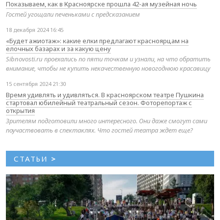
Показываем, как в Красноярске прошла 42-ая музейная ночь
Гостей угощали печеньками с предсказанием
18 декабря 2024 16:45
«Будет ажиотаж»: какие елки предлагают красноярцам на
елочных базарах и за какую цену
Sibnovosti.ru проехались по пяти точкам и узнали, на что обратить
внимание, чтобы не купить некачественную новогоднюю красавицу
15 сентября 2024 21:30
Время удивлять и удивляться. В красноярском театре Пушкина
стартовал юбилейный театральный сезон. Фоторепортаж с
открытия
Зрителям подготовили много интересного. Они даже смогут сами
поучаствовать в спектаклях. Что гостей театра ждет еще?
СТАТЬИ
>