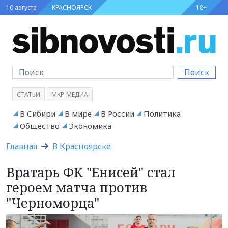
10 августа
КРАСНОЯРСК
18+
Поиск
СТАТЬИ
МКР-МЕДИА
В Сибири
В мире
В России
Политика
Общество
Экономика
Главная
В Красноярске
Вратарь ФК "Енисей" стал
героем матча против
"Черноморца"