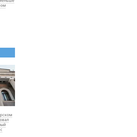
 меньше
лом
ярском
товал
ный
 с