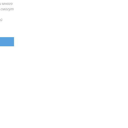
и много
е смогут
ей