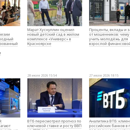
о
Марат Хуснуллин оценил
Проценты, вклады и 
незии
новый детский сад в жилом
от мошенников: чему
родный
комплексе «Универс» в
учить молодёжь для
изованный
Красноярске
взрослой финансово
м
28 июля 2026 15:54
27 июля 2026 18:15
:
ВТБ пересмотрел прогноз по
Аналитика ВТБ: клие
агают
ключевой ставке и росту ВВП
российских банков в