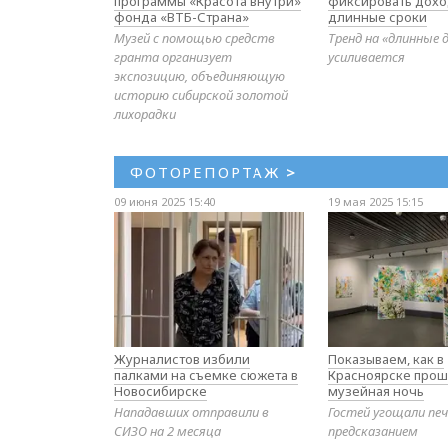
программы «Красота внутри»
фиксировать дохо
фонда «ВТБ-Страна»
длинные сроки
Музей с помощью средств
Тренд на «длинные 
гранта организует
усиливается
экспозицию, объединяющую
историю сибирской золотой
лихорадки
ФОТОРЕПОРТАЖ
>
09 июня 2025 15:40
19 мая 2025 15:15
Журналистов избили
Показываем, как в
палками на съемке сюжета в
Красноярске прош
Новосибирске
музейная ночь
Нападавших отправили в
Гостей угощали печ
СИЗО на 2 месяца
предсказанием