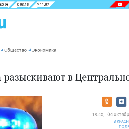
 80.93
€ 93.19
¥ 11.97
Общество
Экономика
а разыскивают в Центральн
04 октябр
13:40,
В КРАС
ПОД