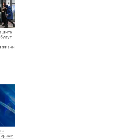
защита
 будут
й жизни
нты
 первом