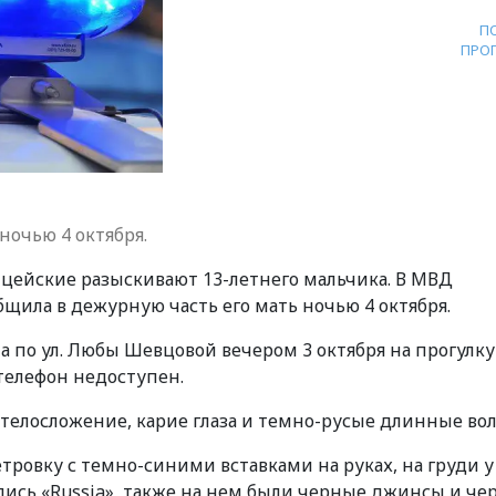
П
ПРО
ночью 4 октября.
цейские разыскивают 13-летнего мальчика. В МВД
бщила в дежурную часть его мать ночью 4 октября.
 по ул. Любы Шевцовой вечером 3 октября на прогулку
 телефон недоступен.
елосложение, карие глаза и темно-русые длинные вол
тровку с темно-синими вставками на руках, на груди у
дпись «Russia», также на нем были черные джинсы и че