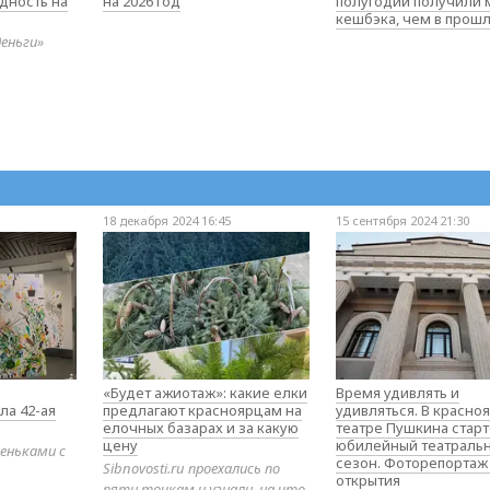
дность на
на 2026 год
полугодии получили
кешбэка, чем в прош
деньги»
18 декабря 2024 16:45
15 сентября 2024 21:30
«Будет ажиотаж»: какие елки
Время удивлять и
ла 42-ая
предлагают красноярцам на
удивляться. В красно
елочных базарах и за какую
театре Пушкина стар
цену
юбилейный театраль
еньками с
сезон. Фоторепортаж
Sibnovosti.ru проехались по
открытия
пяти точкам и узнали, на что