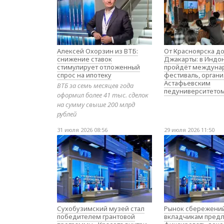
Алексей Охорзин из ВТБ:
От Красноярска д
снижение ставок
Джакарты: в Индо
стимулирует отложенный
пройдёт междуна
спрос на ипотеку
фестиваль, орган
Астафьевским
ВТБ за семь месяцев года
педуниверситето
оформил более 41 тыс. сделок
на сумму свыше 200 млрд
рублей
31 июля 2026 08:56
29 июля 2026 11:50
Сухобузимский музей стал
Рынок сбережений
победителем грантовой
вкладчикам предл