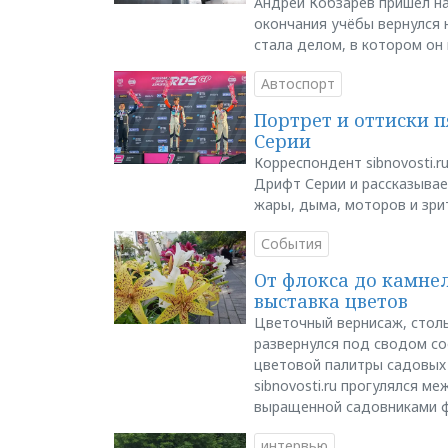
Андрей Кобзарев пришёл на
окончания учёбы вернулся н
стала делом, в котором он
Автоспорт
Портрет и оттиски 
Серии
Корреспондент sibnovosti.r
Дрифт Серии и рассказывает
жары, дыма, моторов и зри
События
От флокса до камне
выставка цветов
Цветочный вернисаж, столь
развернулся под сводом со
цветовой палитры садовых
sibnovosti.ru прогулялся 
выращенной садовниками 
интервью