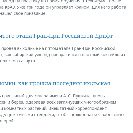
 завод на практику во время обучения в техникуме. После
а КрАЗ. Уже три года он управляет краном. Для него работа
 нашёл своё призвание
пятого этапа Гран-При Российской Дрифт
u провёл выходные на пятом этапе Гран-При Российской
, как сибирский уик-энд превратился в плотный коктейль из
тельского азарта
ломки: как прошла последняя июльская
 привычный для сквера имени А. С. Пушкина, вновь
сен и берёз, одаривая всех заглянувших многообразием
 и комнатных растений. Внештатный корреспондент
между цветочными стендами, чтобы полюбоваться заботливо
флорой