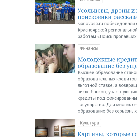
Усольцевы, дроны и 
поисковики рассказа
sibnovosti.ru побеседовал
Красноярской регионально
работам «Поиск пропавших
Финансы
Молодёжные кредиты
образование без ущ
Высшее образование стано
образовательных кредитов 
льготной ставке, а возвра
числе банков, участвующих
кредиты под фиксированны
государство. Для многих с
образование без серьёзных
Культура
Картины, которые г