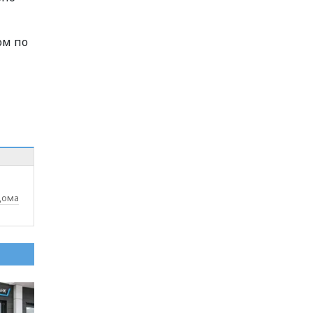
ом по
дома