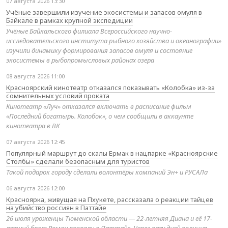
07 августа 2026 13:30
Учёные завершили изучение экосистемы и запасов омуля в
Байкале в рамках крупной экспедиции
Учёные Байкальского филиала Всероссийского научно-
исследовательского института рыбного хозяйства и океанографии»
изучили динамику формирования запасов омуля и состояние
экосистемы в рыбопромысловых районах озера
08 августа 2026 11:00
Красноярский кинотеатр отказался показывать «Колобка» из-за
сомнительных условий проката
Кинотеатр «Луч» отказался включать в расписание фильм
«Последний богатырь. Колобок», о чем сообщили в аккаунте
кинотеатра в ВК
07 августа 2026 12:45
Популярный маршрут до скалы Ермак в нацпарке «Красноярские
Столбы» сделали безопасным для туристов
Такой подарок городу сделали волонтёры компаний Эн+ и РУСАЛа
06 августа 2026 12:00
Красноярка, живущая на Пхукете, рассказала о реакции тайцев
на убийство россиян в Паттайе
26 июля уроженцы Тюменской области — 22-летняя Диана и её 17-
летний брат Роман пропали в Паттайе. Через пару дней полиция