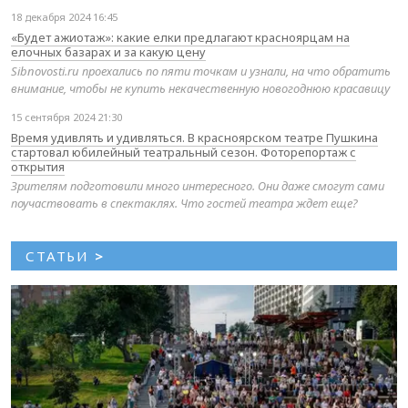
18 декабря 2024 16:45
«Будет ажиотаж»: какие елки предлагают красноярцам на
елочных базарах и за какую цену
Sibnovosti.ru проехались по пяти точкам и узнали, на что обратить
внимание, чтобы не купить некачественную новогоднюю красавицу
15 сентября 2024 21:30
Время удивлять и удивляться. В красноярском театре Пушкина
стартовал юбилейный театральный сезон. Фоторепортаж с
открытия
Зрителям подготовили много интересного. Они даже смогут сами
поучаствовать в спектаклях. Что гостей театра ждет еще?
СТАТЬИ
>