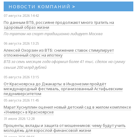
НОВОСТИ КОМПАНИЙ
>
07 августа 2026 14:42
По данным ВТБ, россияне продолжают много тратить на
здоровый образ жизни
По тратам на спорт традиционно лидирует Москва
06 августа 2026 13:25
Алексей Охорзин из ВТБ: снижение ставок стимулирует
отложенный спрос на ипотеку
ВТБ за семь месяцев года оформил более 41 тыс. сделок на сумму
свыше 200 млрд рублей
05 августа 2026 13:15
От Красноярска до Джакарты: в Индонезии пройдёт
международный фестиваль, организованный Астафьевским
педуниверситетом
05 августа 2026 11:45
Марат Хуснуллин оценил новый детский сад в жилом комплексе
«Универс» в Красноярске
31 июля 2026 12:28
Проценты, вклады и защита от мошенников: чему будут учить
молодёжь для взрослой финансовой жизни
31 июля 2026 08:56