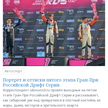
Автоспорт
Портрет и оттиски пятого этапа Гран-При
Российской Дрифт Серии
Корреспондент sibnovosti.ru провёл выходные на пятом
этапе Гран-При Российской Дрифт Серии и рассказывает,
как сибирский уик-энд превратился в плотный коктейль из
жары, дыма, моторов и зрительского азарта