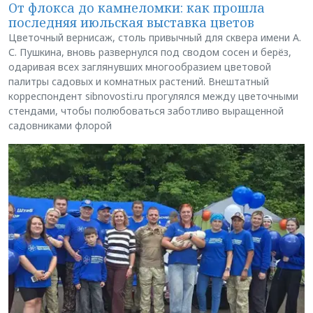
От флокса до камнеломки: как прошла
последняя июльская выставка цветов
Цветочный вернисаж, столь привычный для сквера имени А.
С. Пушкина, вновь развернулся под сводом сосен и берёз,
одаривая всех заглянувших многообразием цветовой
палитры садовых и комнатных растений. Внештатный
корреспондент sibnovosti.ru прогулялся между цветочными
стендами, чтобы полюбоваться заботливо выращенной
садовниками флорой