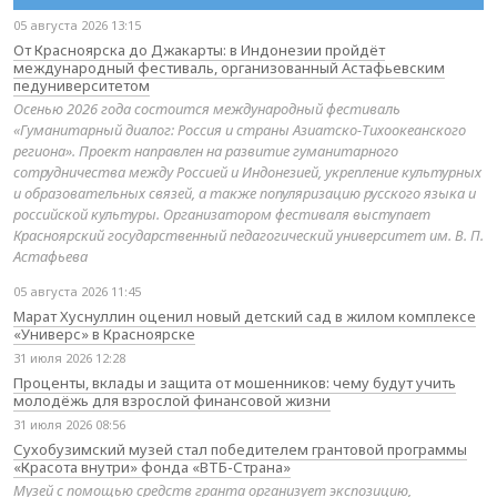
05 августа 2026 13:15
От Красноярска до Джакарты: в Индонезии пройдёт
международный фестиваль, организованный Астафьевским
педуниверситетом
Осенью 2026 года состоится международный фестиваль
«Гуманитарный диалог: Россия и страны Азиатско-Тихоокеанского
региона». Проект направлен на развитие гуманитарного
сотрудничества между Россией и Индонезией, укрепление культурных
и образовательных связей, а также популяризацию русского языка и
российской культуры. Организатором фестиваля выступает
Красноярский государственный педагогический университет им. В. П.
Астафьева
05 августа 2026 11:45
Марат Хуснуллин оценил новый детский сад в жилом комплексе
«Универс» в Красноярске
31 июля 2026 12:28
Проценты, вклады и защита от мошенников: чему будут учить
молодёжь для взрослой финансовой жизни
31 июля 2026 08:56
Сухобузимский музей стал победителем грантовой программы
«Красота внутри» фонда «ВТБ-Страна»
Музей с помощью средств гранта организует экспозицию,