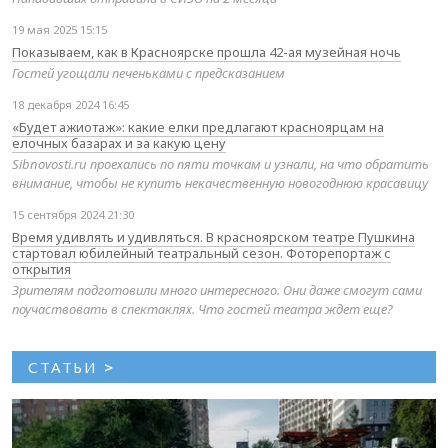
19 мая 2025 15:15
Показываем, как в Красноярске прошла 42-ая музейная ночь
Гостей угощали печеньками с предсказанием
18 декабря 2024 16:45
«Будет ажиотаж»: какие елки предлагают красноярцам на
елочных базарах и за какую цену
Sibnovosti.ru проехались по пяти точкам и узнали, на что обратить
внимание, чтобы не купить некачественную новогоднюю красавицу
15 сентября 2024 21:30
Время удивлять и удивляться. В красноярском театре Пушкина
стартовал юбилейный театральный сезон. Фоторепортаж с
открытия
Зрителям подготовили много интересного. Они даже смогут сами
поучаствовать в спектаклях. Что гостей театра ждет еще?
СТАТЬИ
>