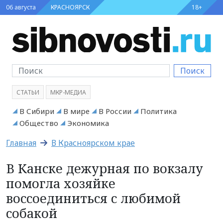
06 августа
КРАСНОЯРСК
18+
Поиск
СТАТЬИ
МКР-МЕДИА
В Сибири
В мире
В России
Политика
Общество
Экономика
Главная
В Красноярском крае
В Канске дежурная по вокзалу
помогла хозяйке
воссоединиться с любимой
собакой