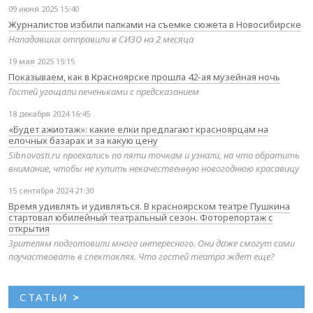
09 июня 2025 15:40
Журналистов избили палками на съемке сюжета в Новосибирске
Нападавших отправили в СИЗО на 2 месяца
19 мая 2025 15:15
Показываем, как в Красноярске прошла 42-ая музейная ночь
Гостей угощали печеньками с предсказанием
18 декабря 2024 16:45
«Будет ажиотаж»: какие елки предлагают красноярцам на
елочных базарах и за какую цену
Sibnovosti.ru проехались по пяти точкам и узнали, на что обратить
внимание, чтобы не купить некачественную новогоднюю красавицу
15 сентября 2024 21:30
Время удивлять и удивляться. В красноярском театре Пушкина
стартовал юбилейный театральный сезон. Фоторепортаж с
открытия
Зрителям подготовили много интересного. Они даже смогут сами
поучаствовать в спектаклях. Что гостей театра ждет еще?
СТАТЬИ
>