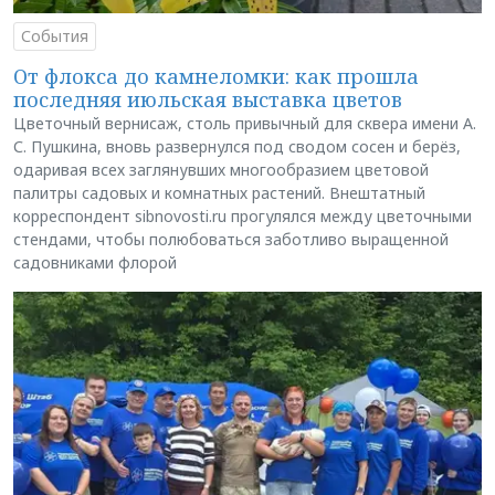
События
От флокса до камнеломки: как прошла
последняя июльская выставка цветов
Цветочный вернисаж, столь привычный для сквера имени А.
С. Пушкина, вновь развернулся под сводом сосен и берёз,
одаривая всех заглянувших многообразием цветовой
палитры садовых и комнатных растений. Внештатный
корреспондент sibnovosti.ru прогулялся между цветочными
стендами, чтобы полюбоваться заботливо выращенной
садовниками флорой