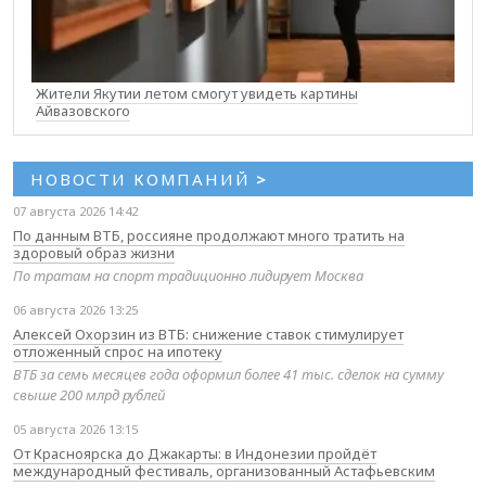
Жители Якутии летом смогут увидеть картины
Айвазовского
НОВОСТИ КОМПАНИЙ
>
07 августа 2026 14:42
По данным ВТБ, россияне продолжают много тратить на
здоровый образ жизни
По тратам на спорт традиционно лидирует Москва
06 августа 2026 13:25
Алексей Охорзин из ВТБ: снижение ставок стимулирует
отложенный спрос на ипотеку
ВТБ за семь месяцев года оформил более 41 тыс. сделок на сумму
свыше 200 млрд рублей
05 августа 2026 13:15
От Красноярска до Джакарты: в Индонезии пройдёт
международный фестиваль, организованный Астафьевским