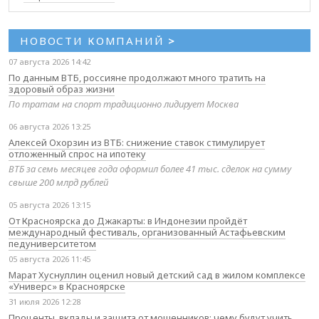
НОВОСТИ КОМПАНИЙ
>
07 августа 2026 14:42
По данным ВТБ, россияне продолжают много тратить на
здоровый образ жизни
По тратам на спорт традиционно лидирует Москва
06 августа 2026 13:25
Алексей Охорзин из ВТБ: снижение ставок стимулирует
отложенный спрос на ипотеку
ВТБ за семь месяцев года оформил более 41 тыс. сделок на сумму
свыше 200 млрд рублей
05 августа 2026 13:15
От Красноярска до Джакарты: в Индонезии пройдёт
международный фестиваль, организованный Астафьевским
педуниверситетом
05 августа 2026 11:45
Марат Хуснуллин оценил новый детский сад в жилом комплексе
«Универс» в Красноярске
31 июля 2026 12:28
Проценты, вклады и защита от мошенников: чему будут учить