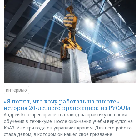
интервью
«Я понял, что хочу работать на высоте»:
история 20-летнего крановщика из РУСАЛа
Андрей Кобзарев пришёл на завод на практику во время
обучения в техникуме. После окончания учёбы вернулся на
КрАЗ. Уже три года он управляет краном. Для него работа
стала делом, в котором он нашёл своё призвание