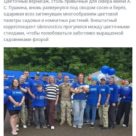
Цветочный вернисаж, столь привычный для сквера имени А.
С. Пушкина, вновь развернулся под сводом сосен и берёз,
одаривая всех заглянувших многообразием цветовой
палитры садовых и комнатных растений. Внештатный
корреспондент sibnovosti.ru прогулялся между цветочными
стендами, чтобы полюбоваться заботливо выращенной
садовниками флорой