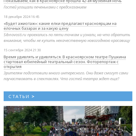
Показываем, как в Красноярске прошла 42-ая музейная ночь
Гостей угощали печеньками с предсказанием
18 декабря 2024 16:45
«Будет ажиотаж»: какие елки предлагают красноярцам на
елочных базарах и за какую цену
Sibnovosti.ru проехались по пяти точкам и узнали, на что обратить
внимание, чтобы не купить некачественную новогоднюю красавицу
15 сентября 2024 21:30
Время удивлять и удивляться. В красноярском театре Пушкина
стартовал юбилейный театральный сезон. Фоторепортаж с
открытия
Зрителям подготовили много интересного. Они даже смогут сами
поучаствовать в спектаклях. Что гостей театра ждет еще?
СТАТЬИ
>