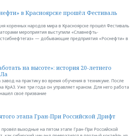
нефти» в Красноярске прошёл Фестиваль
ня коренных народов мира в Красноярске прошёл Фестиваль
заторами мероприятия выступили «Славнефть-
остсибнефтегаз» — добывающие предприятия «Роснефти» в
аботать на высоте»: история 20-летнего
АЛа
 завод на практику во время обучения в техникуме. После
а КрАЗ. Уже три года он управляет краном. Для него работа
 нашёл своё призвание
пятого этапа Гран-При Российской Дрифт
u провёл выходные на пятом этапе Гран-При Российской
, как сибирский уик-энд превратился в плотный коктейль из