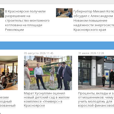
В Красноярске получили
Губернатор Михаил Кот
разрешение на
обсудил с Александром
строительство монтажного
Новаком повышение
котлована на площади
надёжности энергосист
Революции
Красноярского края
05 августа 2026 11:45
31 июля 2026 12:28
о
Марат Хуснуллин оценил
Проценты, вклады и 
незии
новый детский сад в жилом
от мошенников: чему
родный
комплексе «Универс» в
учить молодёжь для
изованный
Красноярске
взрослой финансово
м