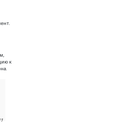
мент.
м,
цию к
на.