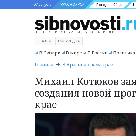
07 августа
КРАСНОЯРСК
Погода
19˚
$
НОВОСТИ СИБИРИ, УРАЛА И ДВ
СТАТЬИ
МКР-МЕДИА
В Сибири
В мире
В России
Политика
Главная
В Красноярском крае
Михаил Котюков зая
создания новой про
крае