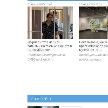
09 июня 2025 15:40
19 мая 2025 15:15
Журналистов избили
Показываем, как в
палками на съемке сюжета в
Красноярске прош
Новосибирске
музейная ночь
Нападавших отправили в
Гостей угощали печ
СИЗО на 2 месяца
предсказанием
СТАТЬИ
>