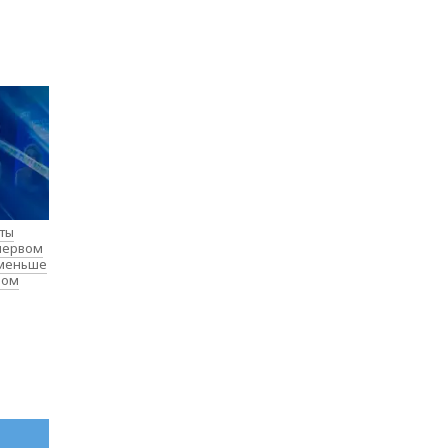
нты
 первом
 меньше
лом