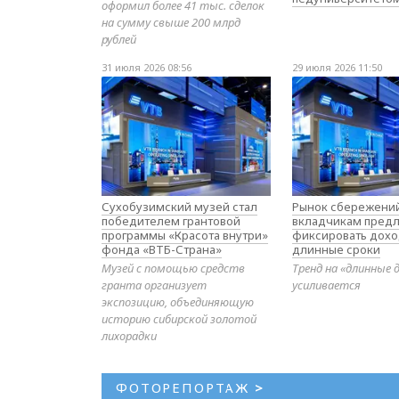
оформил более 41 тыс. сделок
на сумму свыше 200 млрд
рублей
31 июля 2026 08:56
29 июля 2026 11:50
Сухобузимский музей стал
Рынок сбережений
победителем грантовой
вкладчикам предл
программы «Красота внутри»
фиксировать дохо
фонда «ВТБ-Страна»
длинные сроки
Музей с помощью средств
Тренд на «длинные 
гранта организует
усиливается
экспозицию, объединяющую
историю сибирской золотой
лихорадки
ФОТОРЕПОРТАЖ
>