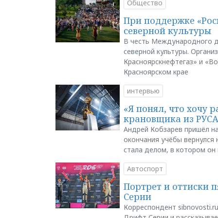
Общество
При поддержке «Рос
северной культуры
В честь Международного д
северной культуры. Органи
Красноярскнефтегаз» и «В
Красноярском крае
интервью
«Я понял, что хочу р
крановщика из РУС
Андрей Кобзарев пришёл на
окончания учёбы вернулся н
стала делом, в котором он
Автоспорт
Портрет и оттиски 
Серии
Корреспондент sibnovosti.r
Дрифт Серии и рассказывает