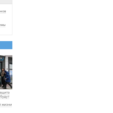
юков
емы
защита
 будут
й жизни