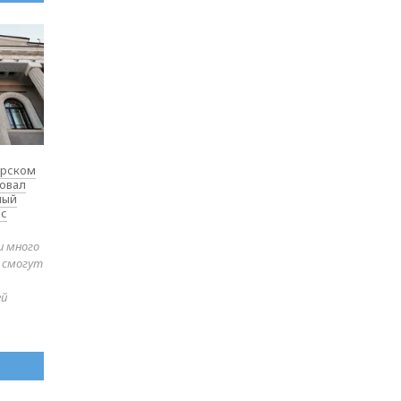
ярском
товал
ный
 с
и много
е смогут
ей