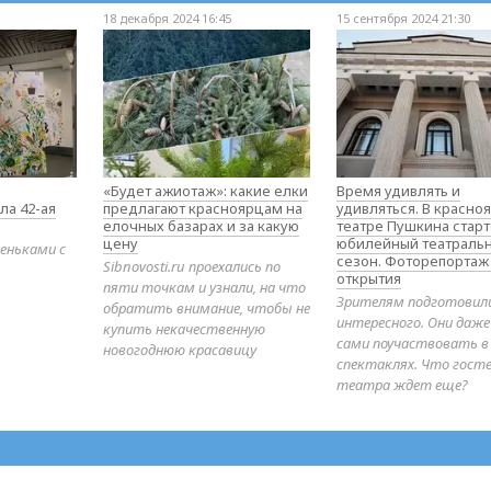
18 декабря 2024 16:45
15 сентября 2024 21:30
«Будет ажиотаж»: какие елки
Время удивлять и
ла 42-ая
предлагают красноярцам на
удивляться. В красно
елочных базарах и за какую
театре Пушкина стар
цену
юбилейный театраль
еньками с
сезон. Фоторепортаж
Sibnovosti.ru проехались по
открытия
пяти точкам и узнали, на что
Зрителям подготовил
обратить внимание, чтобы не
интересного. Они даж
купить некачественную
сами поучаствовать в
новогоднюю красавицу
спектаклях. Что гост
театра ждет еще?