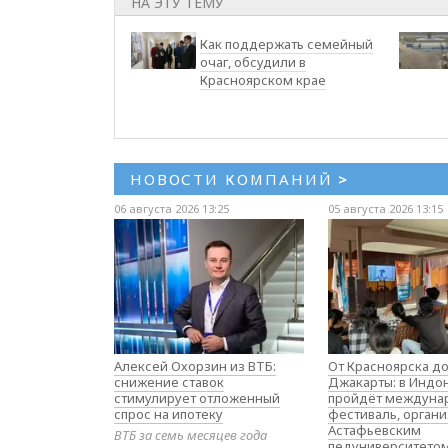
НА ЭТУ ТЕМУ
Как поддержать семейный
очаг, обсудили в
Красноярском крае
НОВОСТИ КОМПАНИЙ
>
06 августа 2026 13:25
05 августа 2026 13:15
Алексей Охорзин из ВТБ:
От Красноярска д
снижение ставок
Джакарты: в Индо
стимулирует отложенный
пройдёт междуна
спрос на ипотеку
фестиваль, орган
Астафьевским
ВТБ за семь месяцев года
педуниверситето