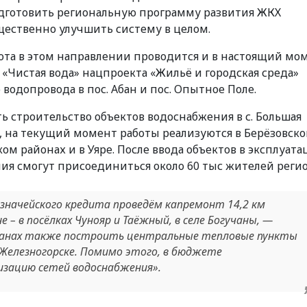
одготовить региональную программу развития ЖКХ
ущественно улучшить систему в целом.
бота в этом направлении проводится и в настоящий мо
 «Чистая вода» нацпроекта «Жильё и городская среда»
водопровода в пос. Абан и пос. Опытное Поле.
ь строительство объектов водоснабжения в с. Большая
го, на текущий момент работы реализуются в Берёзовско
м районах и в Уяре. После ввода объектов в эксплуата
я смогут присоединиться около 60 тыс жителей регио
казначейского кредита проведём капремонт 14,2 км
 – в посёлках Чунояр и Таёжный, в селе Богучаны, —
 планах также построить центральные тепловые пункты
Железногорске. Помимо этого, в бюджете
изацию сетей водоснабжения».