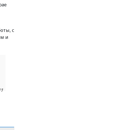
рае
оты, с
ям и