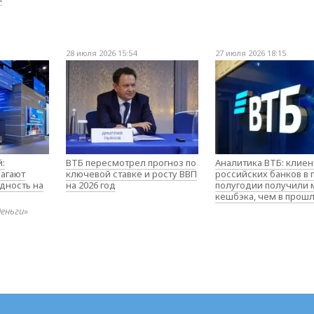
28 июля 2026 15:54
27 июля 2026 18:15
:
ВТБ пересмотрел прогноз по
Аналитика ВТБ: клие
агают
ключевой ставке и росту ВВП
российских банков в
дность на
на 2026 год
полугодии получили
кешбэка, чем в прош
деньги»