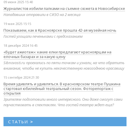
09 июня 2025 15:40
Журналистов избили палками на съемке сюжета в Новосибирске
Нападавших отправили в СИЗО на 2 месяца
19 мая 2025 15:15
Показываем, как в Красноярске прошла 42-ая музейная ночь
Гостей угощали печеньками с предсказанием
18 декабря 2024 16:45
«Будет ажиотаж»: какие елки предлагают красноярцам на
елочных базарах и за какую цену
Sibnovosti.ru проехались по пяти точкам и узнали, на что обратить
внимание, чтобы не купить некачественную новогоднюю красавицу
15 сентября 2024 21:30
Время удивлять и удивляться. В красноярском театре Пушкина
стартовал юбилейный театральный сезон. Фоторепортаж с
открытия
Зрителям подготовили много интересного. Они даже смогут сами
поучаствовать в спектаклях. Что гостей театра ждет еще?
СТАТЬИ
>