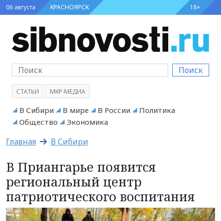
06 августа
КРАСНОЯРСК
18+
Поиск
СТАТЬИ
МКР-МЕДИА
В Сибири
В мире
В России
Политика
Общество
Экономика
Главная
В Сибири
В Приангарье появится
региональный центр
патриотического воспитания