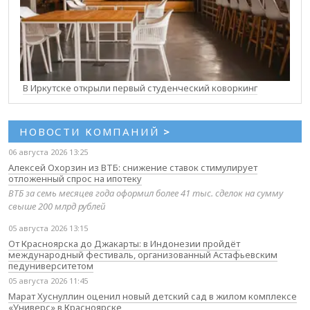
В Иркутске открыли первый студенческий коворкинг
НОВОСТИ КОМПАНИЙ
>
06 августа 2026 13:25
Алексей Охорзин из ВТБ: снижение ставок стимулирует
отложенный спрос на ипотеку
ВТБ за семь месяцев года оформил более 41 тыс. сделок на сумму
свыше 200 млрд рублей
05 августа 2026 13:15
От Красноярска до Джакарты: в Индонезии пройдёт
международный фестиваль, организованный Астафьевским
педуниверситетом
05 августа 2026 11:45
Марат Хуснуллин оценил новый детский сад в жилом комплексе
«Универс» в Красноярске