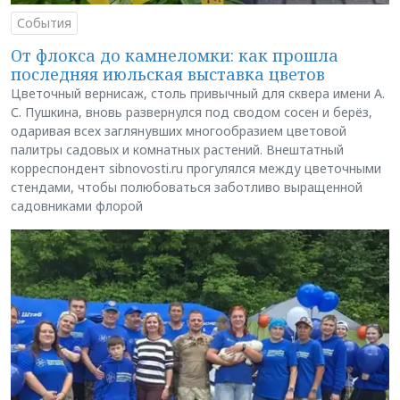
События
От флокса до камнеломки: как прошла
последняя июльская выставка цветов
Цветочный вернисаж, столь привычный для сквера имени А.
С. Пушкина, вновь развернулся под сводом сосен и берёз,
одаривая всех заглянувших многообразием цветовой
палитры садовых и комнатных растений. Внештатный
корреспондент sibnovosti.ru прогулялся между цветочными
стендами, чтобы полюбоваться заботливо выращенной
садовниками флорой