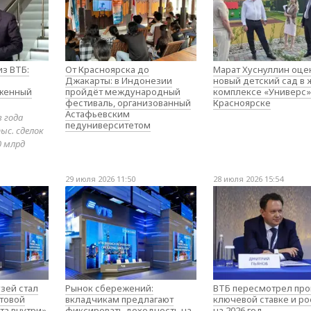
з ВТБ:
От Красноярска до
Марат Хуснуллин оце
Джакарты: в Индонезии
новый детский сад в
оженный
пройдёт международный
комплексе «Универс»
фестиваль, организованный
Красноярске
Астафьевским
в года
педуниверситетом
ыс. сделок
0 млрд
29 июля 2026 11:50
28 июля 2026 15:54
зей стал
Рынок сбережений:
ВТБ пересмотрел про
товой
вкладчикам предлагают
ключевой ставке и ро
та внутри»
фиксировать доходность на
на 2026 год