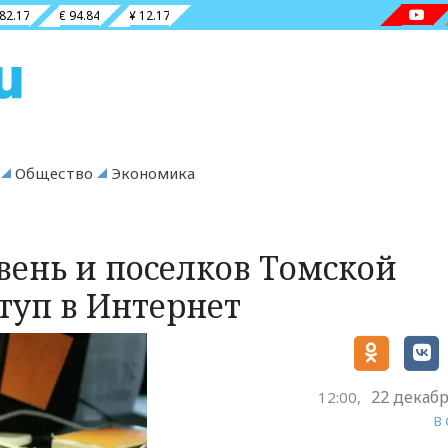
 82.17
€ 94.84
¥ 12.17
Общество
Экономика
вень и поселков Томской
туп в Интернет
22 декабр
12:00,
В