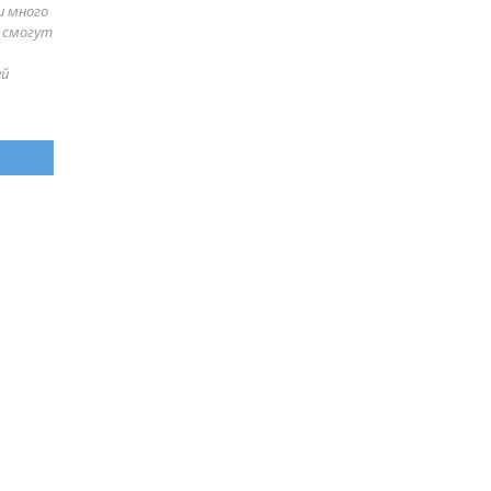
и много
е смогут
ей