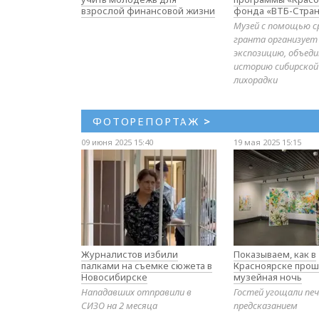
взрослой финансовой жизни
фонда «ВТБ-Стран
Музей с помощью с
гранта организует
экспозицию, объе
историю сибирской
лихорадки
ФОТОРЕПОРТАЖ
>
09 июня 2025 15:40
19 мая 2025 15:15
Журналистов избили
Показываем, как в
палками на съемке сюжета в
Красноярске прош
Новосибирске
музейная ночь
Нападавших отправили в
Гостей угощали печ
СИЗО на 2 месяца
предсказанием