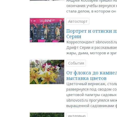
Андрей Кобзарев пришёл на
окончания учёбы вернулся н
стала делом, в котором он
Автоспорт
Портрет и оттиски 
Серии
Корреспондент sibnovosti.r
Дрифт Серии и рассказывает
жары, дыма, моторов и зри
События
От флокса до камне
выставка цветов
Цветочный вернисаж, столь
развернулся под сводом со
цветовой палитры садовых
sibnovosti.ru прогулялся 
выращенной садовниками 
интервью