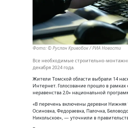
Фото: © Руслан Кривобок / РИА Новости
Все необходимые строительно-монтажны
декабря 2024 года.
Жители Томской области выбрали 14 на
Интернет. Голосование прошло в рамка
неравенства 2.0» национальной програм
«В перечень включены деревни Нижняя Чи
Осиновка, Федораевка, Палочка, Беловодо
Никольское», — уточнили в правительств