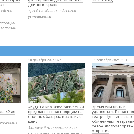
а»
длинные сроки
редств
Тренд на «длинные деньги»
усиливается
диняющую
 золотой
18 декабря 2024 16:45
15 сентября 2024 21:30
«Будет ажиотаж»: какие елки
Время удивлять и
ла 42-ая
предлагают красноярцам на
удивляться. В красно
елочных базарах и за какую
театре Пушкина стар
цену
юбилейный театраль
еньками с
сезон. Фоторепортаж
Sibnovosti.ru проехались по
открытия
пяти точкам и узнали, на что