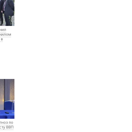
нил
 жилом
 в
гноз по
сту ВВП