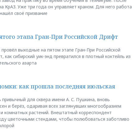
 завод на практику во время обучения в техникуме. После
а КрАЗ. Уже три года он управляет краном. Для него работа
 нашёл своё призвание
пятого этапа Гран-При Российской Дрифт
u провёл выходные на пятом этапе Гран-При Российской
, как сибирский уик-энд превратился в плотный коктейль из
тельского азарта
ломки: как прошла последняя июльская
 привычный для сквера имени А. С. Пушкина, вновь
сен и берёз, одаривая всех заглянувших многообразием
 и комнатных растений. Внештатный корреспондент
между цветочными стендами, чтобы полюбоваться заботливо
флорой