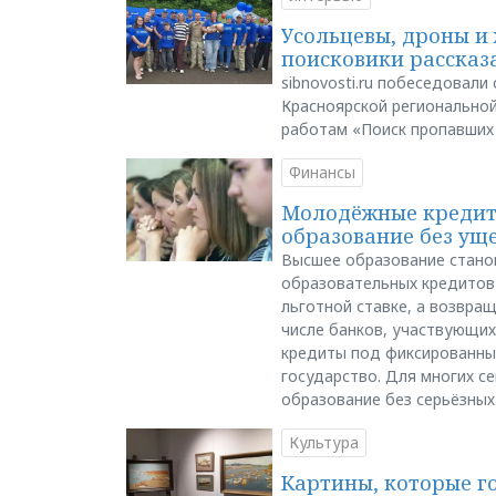
Усольцевы, дроны и 
поисковики рассказа
sibnovosti.ru побеседовал
Красноярской регионально
работам «Поиск пропавших
Финансы
Молодёжные кредиты
образование без ущ
Высшее образование стано
образовательных кредитов 
льготной ставке, а возвра
числе банков, участвующих
кредиты под фиксированны
государство. Для многих с
образование без серьёзных
Культура
Картины, которые г