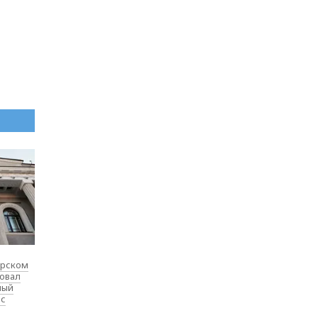
ярском
товал
ный
 с