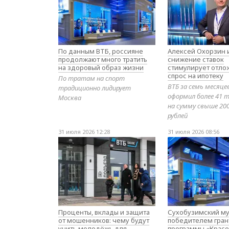
По данным ВТБ, россияне
Алексей Охорзин и
продолжают много тратить
снижение ставок
на здоровый образ жизни
стимулирует отл
спрос на ипотеку
По тратам на спорт
ВТБ за семь месяце
традиционно лидирует
оформил более 41 т
Москва
на сумму свыше 20
рублей
31 июля 2026 12:28
31 июля 2026 08:56
Проценты, вклады и защита
Сухобузимский му
от мошенников: чему будут
победителем гран
учить молодёжь для
программы «Красо