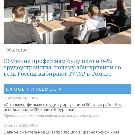
Общество
Обучение профессиям будущего и 94%
трудоустройства: почему абитуриенты со
всей России выбирают ТУСУР в Томске
САМОЕ ЧИТАЕМОЕ
>
05 августа 2026 18:32
«Союзмультфильм» отсудил у иркутянина 50 тысяч рублей за
использование 3D-копии Чебурашки
Мужчина использовал модель в коммерческих целях
05 августа 2026 08:33
Цепное смертельное ДТП произошло в Красноярском крае