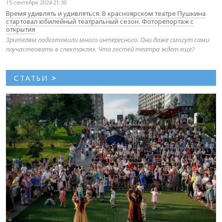
15 сентября 2024 21:30
Время удивлять и удивляться. В красноярском театре Пушкина
стартовал юбилейный театральный сезон. Фоторепортаж с
открытия
Зрителям подготовили много интересного. Они даже смогут сами
поучаствовать в спектаклях. Что гостей театра ждет еще?
СТАТЬИ
>