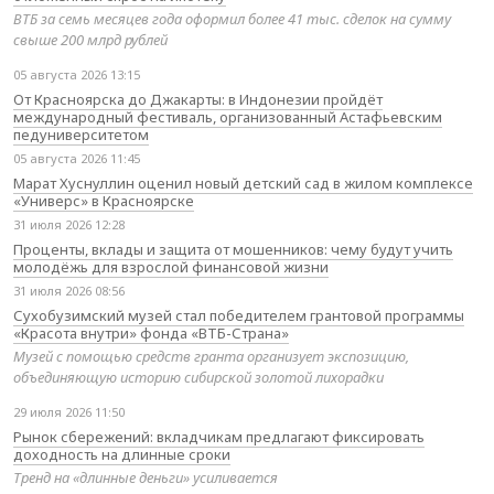
ВТБ за семь месяцев года оформил более 41 тыс. сделок на сумму
свыше 200 млрд рублей
05 августа 2026 13:15
От Красноярска до Джакарты: в Индонезии пройдёт
международный фестиваль, организованный Астафьевским
педуниверситетом
05 августа 2026 11:45
Марат Хуснуллин оценил новый детский сад в жилом комплексе
«Универс» в Красноярске
31 июля 2026 12:28
Проценты, вклады и защита от мошенников: чему будут учить
молодёжь для взрослой финансовой жизни
31 июля 2026 08:56
Сухобузимский музей стал победителем грантовой программы
«Красота внутри» фонда «ВТБ-Страна»
Музей с помощью средств гранта организует экспозицию,
объединяющую историю сибирской золотой лихорадки
29 июля 2026 11:50
Рынок сбережений: вкладчикам предлагают фиксировать
доходность на длинные сроки
Тренд на «длинные деньги» усиливается