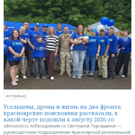
интервью
Усольцевы, дроны и жизнь на два фронта:
красноярские поисковики рассказали, к
какой черте подошли к августу 2026-го
sibnovosti.ru побеседовали со Светланой Торгашиной —
руководителем подразделения Красноярской региональной