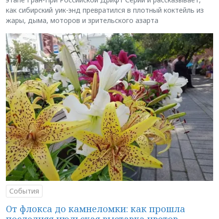
как сибирский уик-энд превратился в плотный коктейль из
жары, дыма, моторов и зрительского азарта
События
От флокса до камнеломки: как прошла
последняя июльская выставка цветов