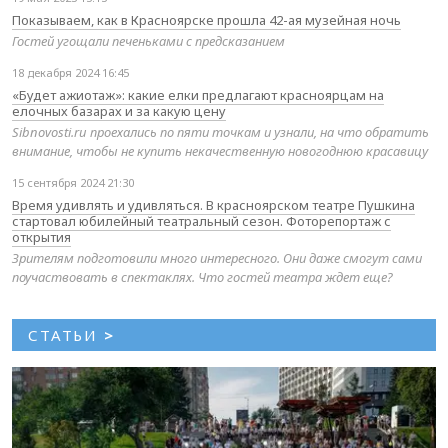
Показываем, как в Красноярске прошла 42-ая музейная ночь
Гостей угощали печеньками с предсказанием
18 декабря 2024 16:45
«Будет ажиотаж»: какие елки предлагают красноярцам на
елочных базарах и за какую цену
Sibnovosti.ru проехались по пяти точкам и узнали, на что обратить
внимание, чтобы не купить некачественную новогоднюю красавицу
15 сентября 2024 21:30
Время удивлять и удивляться. В красноярском театре Пушкина
стартовал юбилейный театральный сезон. Фоторепортаж с
открытия
Зрителям подготовили много интересного. Они даже смогут сами
поучаствовать в спектаклях. Что гостей театра ждет еще?
СТАТЬИ
>