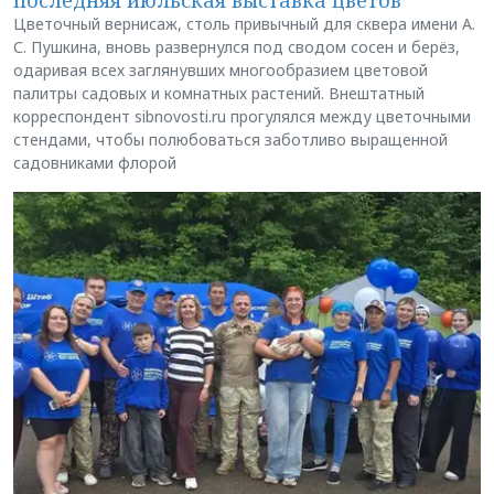
Цветочный вернисаж, столь привычный для сквера имени А.
С. Пушкина, вновь развернулся под сводом сосен и берёз,
одаривая всех заглянувших многообразием цветовой
палитры садовых и комнатных растений. Внештатный
корреспондент sibnovosti.ru прогулялся между цветочными
стендами, чтобы полюбоваться заботливо выращенной
садовниками флорой