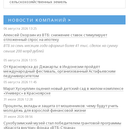
сельскохозяйственных земель
НОВОСТИ КОМПАНИЙ
>
06 августа 2026 13:25
Алексей Охорзин из ВТБ: снижение ставок стимулирует
отложенный спрос на ипотеку
ВТБ за семь месяцев года оформил более 41 тыс. сделок на сумму
свыше 200 млрд рублей
05 августа 2026 13:15
От Красноярска до Джакарты: в Индонезии пройдёт
международный фестиваль, организованный Астафьевским
педуниверситетом
05 августа 2026 11:45
Марат Хуснуллин оценил новый детский сад в жилом комплексе
«Универс» в Красноярске
31 июля 2026 12:28
Проценты, вклады и защита от мошенников: чему будут учить
молодёжь для взрослой финансовой жизни
31 июля 2026 08:56
Сухобузимский музей стал победителем грантовой программы
«Красота внутри» фонда «ВТБ-Страна»