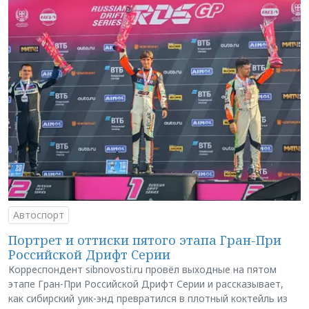
Автоспорт
Портрет и оттиски пятого этапа Гран-При
Российской Дрифт Серии
Корреспондент sibnovosti.ru провёл выходные на пятом
этапе Гран-При Российской Дрифт Серии и рассказывает,
как сибирский уик-энд превратился в плотный коктейль из