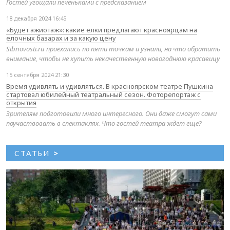
Гостей угощали печеньками с предсказанием
18 декабря 2024 16:45
«Будет ажиотаж»: какие елки предлагают красноярцам на
елочных базарах и за какую цену
Sibnovosti.ru проехались по пяти точкам и узнали, на что обратить
внимание, чтобы не купить некачественную новогоднюю красавицу
15 сентября 2024 21:30
Время удивлять и удивляться. В красноярском театре Пушкина
стартовал юбилейный театральный сезон. Фоторепортаж с
открытия
Зрителям подготовили много интересного. Они даже смогут сами
поучаствовать в спектаклях. Что гостей театра ждет еще?
СТАТЬИ
>