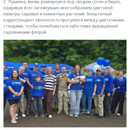
С. Пушкина, вновь развернулся под сводом сосен и берёз,
одаривая всех заглянувших многообразием цветовой
палитры садовых и комнатных растений. Внештатный
корреспондент sibnovosti.ru прогулялся между цветочными
стендами, чтобы полюбоваться заботливо выращенной
садовниками флорой