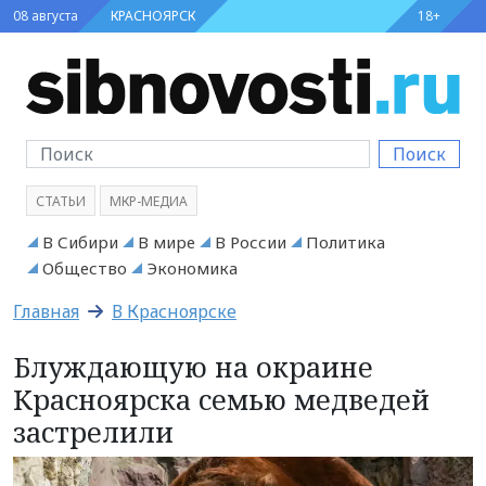
08 августа
КРАСНОЯРСК
18+
Поиск
СТАТЬИ
МКР-МЕДИА
В Сибири
В мире
В России
Политика
Общество
Экономика
Главная
В Красноярске
Блуждающую на окраине
Красноярска семью медведей
застрелили