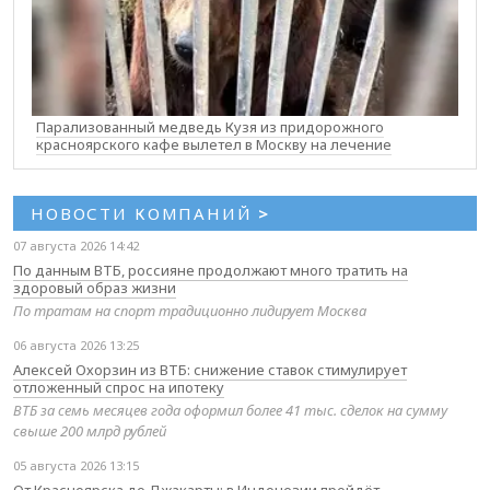
Парализованный медведь Кузя из придорожного
красноярского кафе вылетел в Москву на лечение
НОВОСТИ КОМПАНИЙ
>
07 августа 2026 14:42
По данным ВТБ, россияне продолжают много тратить на
здоровый образ жизни
По тратам на спорт традиционно лидирует Москва
06 августа 2026 13:25
Алексей Охорзин из ВТБ: снижение ставок стимулирует
отложенный спрос на ипотеку
ВТБ за семь месяцев года оформил более 41 тыс. сделок на сумму
свыше 200 млрд рублей
05 августа 2026 13:15
От Красноярска до Джакарты: в Индонезии пройдёт