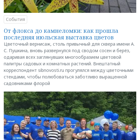
События
От флокса до камнеломки: как прошла
последняя июльская выставка цветов
Цветочный вернисаж, столь привычный для сквера имени А.
С. Пушкина, вновь развернулся под сводом сосен и берёз,
одаривая всех заглянувших многообразием цветовой
палитры садовых и комнатных растений. Внештатный
корреспондент sibnovosti.ru прогулялся между цветочными
стендами, чтобы полюбоваться заботливо выращенной
садовниками флорой