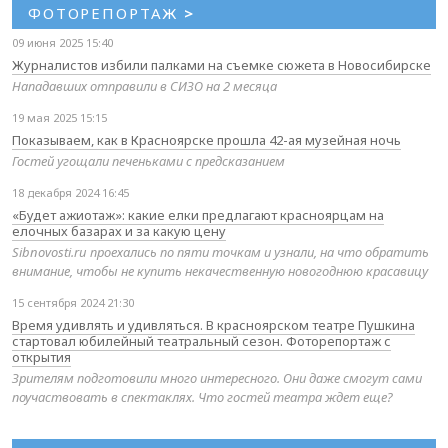
ФОТОРЕПОРТАЖ
>
09 июня 2025 15:40
Журналистов избили палками на съемке сюжета в Новосибирске
Нападавших отправили в СИЗО на 2 месяца
19 мая 2025 15:15
Показываем, как в Красноярске прошла 42-ая музейная ночь
Гостей угощали печеньками с предсказанием
18 декабря 2024 16:45
«Будет ажиотаж»: какие елки предлагают красноярцам на
елочных базарах и за какую цену
Sibnovosti.ru проехались по пяти точкам и узнали, на что обратить
внимание, чтобы не купить некачественную новогоднюю красавицу
15 сентября 2024 21:30
Время удивлять и удивляться. В красноярском театре Пушкина
стартовал юбилейный театральный сезон. Фоторепортаж с
открытия
Зрителям подготовили много интересного. Они даже смогут сами
поучаствовать в спектаклях. Что гостей театра ждет еще?