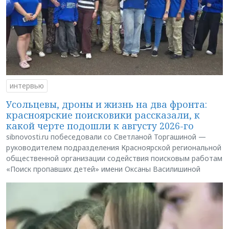
интервью
Усольцевы, дроны и жизнь на два фронта:
красноярские поисковики рассказали, к
какой черте подошли к августу 2026-го
sibnovosti.ru побеседовали со Светланой Торгашиной —
руководителем подразделения Красноярской региональной
общественной организации содействия поисковым работам
«Поиск пропавших детей» имени Оксаны Василишиной