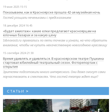
19 мая 2025 15:15
Показываем, как в Красноярске прошла 42-ая музейная ночь
Гостей угощали печеньками с предсказанием
18 декабря 2024 16:45
«Будет ажиотаж»: какие елки предлагают красноярцам на
елочных базарах и за какую цену
Sibnovosti.ru проехались по пяти точкам и узнали, на что обратить
внимание, чтобы не купить некачественную новогоднюю красавицу
15 сентября 2024 21:30
Время удивлять и удивляться. В красноярском театре Пушкина
стартовал юбилейный театральный сезон. Фоторепортаж с
открытия
Зрителям подготовили много интересного. Они даже смогут сами
поучаствовать в спектаклях. Что гостей театра ждет еще?
СТАТЬИ
>