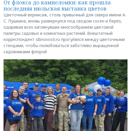
От флокса до камнеломки: как прошла
последняя июльская выставка цветов
Цветочный вернисаж, столь привычный для сквера имени А.
С. Пушкина, вновь развернулся под сводом сосен и берёз,
одаривая всех заглянувших многообразием цветовой
палитры садовых и комнатных растений. Внештатный
корреспондент sibnovosti.ru прогулялся между цветочными
стендами, чтобы полюбоваться заботливо выращенной
садовниками флорой