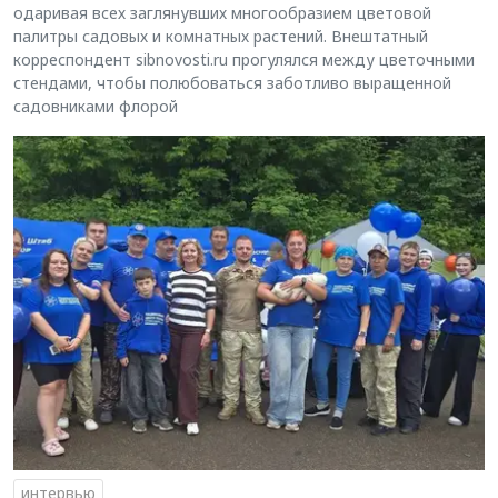
одаривая всех заглянувших многообразием цветовой
палитры садовых и комнатных растений. Внештатный
корреспондент sibnovosti.ru прогулялся между цветочными
стендами, чтобы полюбоваться заботливо выращенной
садовниками флорой
интервью