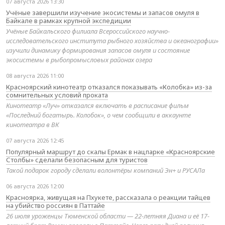
07 августа 2026 13:30
Учёные завершили изучение экосистемы и запасов омуля в
Байкале в рамках крупной экспедиции
Учёные Байкальского филиала Всероссийского научно-
исследовательского института рыбного хозяйства и океанографии»
изучили динамику формирования запасов омуля и состояние
экосистемы в рыбопромысловых районах озера
08 августа 2026 11:00
Красноярский кинотеатр отказался показывать «Колобка» из-за
сомнительных условий проката
Кинотеатр «Луч» отказался включать в расписание фильм
«Последний богатырь. Колобок», о чем сообщили в аккаунте
кинотеатра в ВК
07 августа 2026 12:45
Популярный маршрут до скалы Ермак в нацпарке «Красноярские
Столбы» сделали безопасным для туристов
Такой подарок городу сделали волонтёры компаний Эн+ и РУСАЛа
06 августа 2026 12:00
Красноярка, живущая на Пхукете, рассказала о реакции тайцев
на убийство россиян в Паттайе
26 июля уроженцы Тюменской области — 22-летняя Диана и её 17-