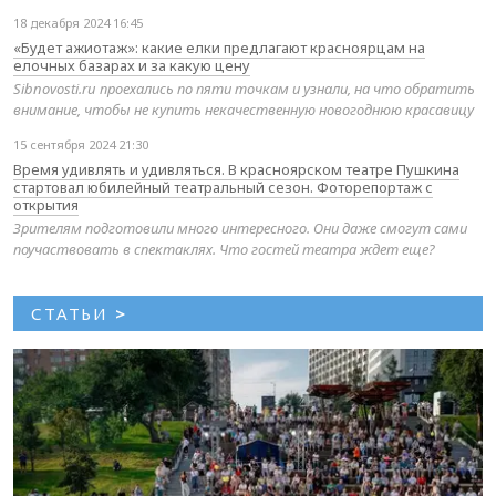
18 декабря 2024 16:45
«Будет ажиотаж»: какие елки предлагают красноярцам на
елочных базарах и за какую цену
Sibnovosti.ru проехались по пяти точкам и узнали, на что обратить
внимание, чтобы не купить некачественную новогоднюю красавицу
15 сентября 2024 21:30
Время удивлять и удивляться. В красноярском театре Пушкина
стартовал юбилейный театральный сезон. Фоторепортаж с
открытия
Зрителям подготовили много интересного. Они даже смогут сами
поучаствовать в спектаклях. Что гостей театра ждет еще?
СТАТЬИ
>