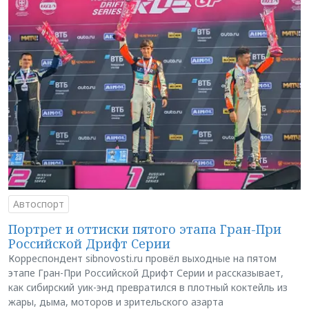
Автоспорт
Портрет и оттиски пятого этапа Гран-При
Российской Дрифт Серии
Корреспондент sibnovosti.ru провёл выходные на пятом
этапе Гран-При Российской Дрифт Серии и рассказывает,
как сибирский уик-энд превратился в плотный коктейль из
жары, дыма, моторов и зрительского азарта