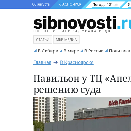
06 августа
КРАСНОЯРСК
Погода
18˚
$
НОВОСТИ СИБИРИ, УРАЛА И ДВ
СТАТЬИ
МКР-МЕДИА
В Сибири
В мире
В России
Политика
Главная
В Красноярске
Павильон у ТЦ «Апел
решению суда