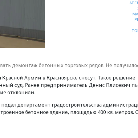
АПЕ
МА
Р
ТО
вать демонтаж бетонных торговых рядов. Не получило
 Красной Армии в Красноярске снесут. Такое решение
нный суд. Ранее предприниматель Денис Плисевич пы
ние отклонили.
да подал департамент градостроительства администра
строенное бетонное здание, площадью 400 кв. метров. 