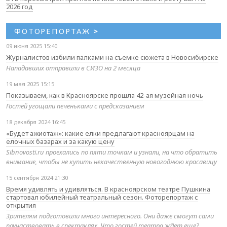
2026 год
ФОТОРЕПОРТАЖ
>
09 июня 2025 15:40
Журналистов избили палками на съемке сюжета в Новосибирске
Нападавших отправили в СИЗО на 2 месяца
19 мая 2025 15:15
Показываем, как в Красноярске прошла 42-ая музейная ночь
Гостей угощали печеньками с предсказанием
18 декабря 2024 16:45
«Будет ажиотаж»: какие елки предлагают красноярцам на
елочных базарах и за какую цену
Sibnovosti.ru проехались по пяти точкам и узнали, на что обратить
внимание, чтобы не купить некачественную новогоднюю красавицу
15 сентября 2024 21:30
Время удивлять и удивляться. В красноярском театре Пушкина
стартовал юбилейный театральный сезон. Фоторепортаж с
открытия
Зрителям подготовили много интересного. Они даже смогут сами
поучаствовать в спектаклях. Что гостей театра ждет еще?