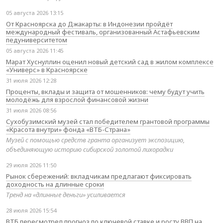
05 августа 2026 13:15
От Красноярска до Джакарты: в Индонезии пройдёт
международный фестиваль, организованный Астафьевским
педуниверситетом
05 августа 2026 11:45
Марат Хуснуллин оценил новый детский сад в жилом комплексе
«Универс» в Красноярске
31 июля 2026 12:28
Проценты, вклады и защита от мошенников: чему будут учить
молодёжь для взрослой финансовой жизни
31 июля 2026 08:56
Сухобузимский музей стал победителем грантовой программы
«Красота внутри» фонда «ВТБ-Страна»
Музей с помощью средств гранта организует экспозицию,
объединяющую историю сибирской золотой лихорадки
29 июля 2026 11:50
Рынок сбережений: вкладчикам предлагают фиксировать
доходность на длинные сроки
Тренд на «длинные деньги» усиливается
28 июля 2026 15:54
ВТБ пересмотрел прогноз по ключевой ставке и росту ВВП на