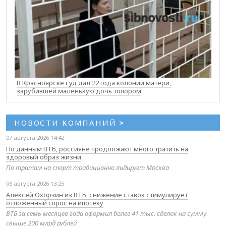
В Красноярске суд дал 22 года колонии матери,
зарубившей маленькую дочь топором
НОВОСТИ КОМПАНИЙ
>
07 августа 2026 14:42
По данным ВТБ, россияне продолжают много тратить на
здоровый образ жизни
По тратам на спорт традиционно лидирует Москва
06 августа 2026 13:25
Алексей Охорзин из ВТБ: снижение ставок стимулирует
отложенный спрос на ипотеку
ВТБ за семь месяцев года оформил более 41 тыс. сделок на сумму
свыше 200 млрд рублей