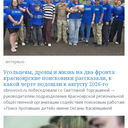
интервью
Усольцевы, дроны и жизнь на два фронта:
красноярские поисковики рассказали, к
какой черте подошли к августу 2026-го
sibnovosti.ru побеседовали со Светланой Торгашиной —
руководителем подразделения Красноярской региональной
общественной организации содействия поисковым работам
«Поиск пропавших детей» имени Оксаны Василишиной