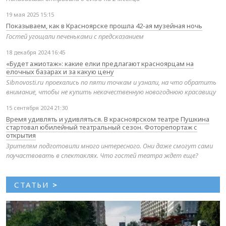
19 мая 2025 15:15
Показываем, как в Красноярске прошла 42-ая музейная ночь
Гостей угощали печеньками с предсказанием
18 декабря 2024 16:45
«Будет ажиотаж»: какие елки предлагают красноярцам на
елочных базарах и за какую цену
Sibnovosti.ru проехались по пяти точкам и узнали, на что обратить
внимание, чтобы не купить некачественную новогоднюю красавицу
15 сентября 2024 21:30
Время удивлять и удивляться. В красноярском театре Пушкина
стартовал юбилейный театральный сезон. Фоторепортаж с
открытия
Зрителям подготовили много интересного. Они даже смогут сами
поучаствовать в спектаклях. Что гостей театра ждет еще?
СТАТЬИ
>