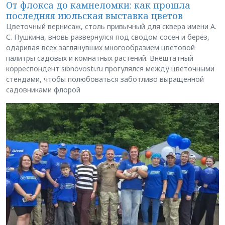
От флокса до камнеломки: как прошла
последняя июльская выставка цветов
Цветочный вернисаж, столь привычный для сквера имени А.
С. Пушкина, вновь развернулся под сводом сосен и берёз,
одаривая всех заглянувших многообразием цветовой
палитры садовых и комнатных растений. Внештатный
корреспондент sibnovosti.ru прогулялся между цветочными
стендами, чтобы полюбоваться заботливо выращенной
садовниками флорой