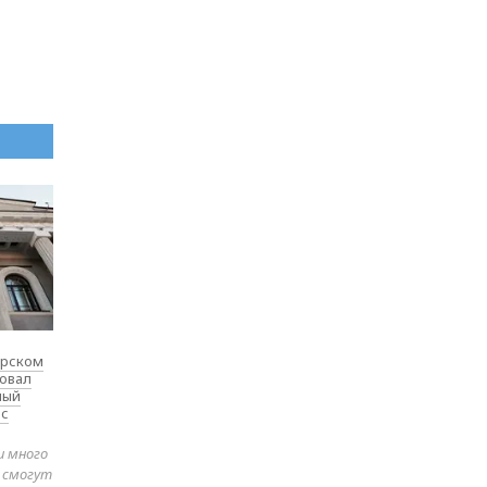
ярском
товал
ный
 с
и много
е смогут