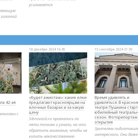
усиливается
диняющую
 золотой
18 декабря 2024 16:45
15 сентября 2024 21:30
«Будет ажиотаж»: какие елки
Время удивлять и
ла 42-ая
предлагают красноярцам на
удивляться. В красно
елочных базарах и за какую
театре Пушкина стар
цену
юбилейный театраль
еньками с
сезон. Фоторепортаж
Sibnovosti.ru проехались по
открытия
пяти точкам и узнали, на что
Зрителям подготовил
обратить внимание, чтобы не
интересного. Они даж
купить некачественную