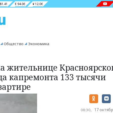
 81.41
€ 94.06
¥ 12.06
Общество
Экономика
а жительнице Красноярско
да капремонта 133 тысячи
вартире
17 октябр
08:30,