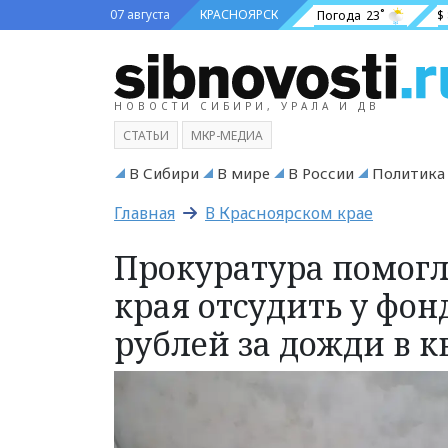
07 августа
КРАСНОЯРСК
Погода
23˚
$
НОВОСТИ СИБИРИ, УРАЛА И ДВ
СТАТЬИ
МКР-МЕДИА
В Сибири
В мире
В России
Политика
Главная
В Красноярском крае
Прокуратура помогл
края отсудить у фон
рублей за дожди в к