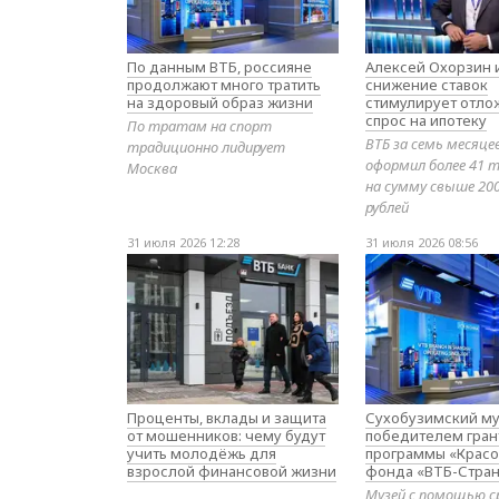
По данным ВТБ, россияне
Алексей Охорзин и
продолжают много тратить
снижение ставок
на здоровый образ жизни
стимулирует отл
спрос на ипотеку
По тратам на спорт
ВТБ за семь месяце
традиционно лидирует
оформил более 41 т
Москва
на сумму свыше 20
рублей
31 июля 2026 12:28
31 июля 2026 08:56
Проценты, вклады и защита
Сухобузимский му
от мошенников: чему будут
победителем гран
учить молодёжь для
программы «Красо
взрослой финансовой жизни
фонда «ВТБ-Стран
Музей с помощью с