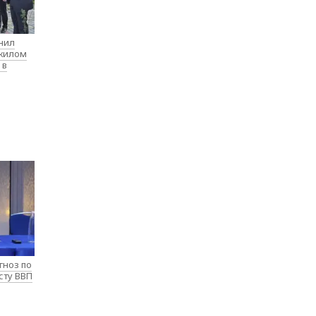
нил
 жилом
 в
гноз по
сту ВВП