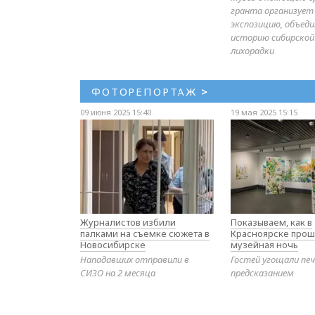
гранта организует
экспозицию, объе
историю сибирской
лихорадки
ФОТОРЕПОРТАЖ
>
09 июня 2025 15:40
19 мая 2025 15:15
Журналистов избили
Показываем, как в
палками на съемке сюжета в
Красноярске прош
Новосибирске
музейная ночь
Нападавших отправили в
Гостей угощали печ
СИЗО на 2 месяца
предсказанием