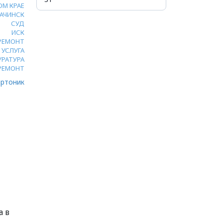
ОМ КРАЕ
АЧИНСК
СУД
ИСК
РЕМОНТ
 УСЛУГА
УРАТУРА
РЕМОНТ
ртоник
а в