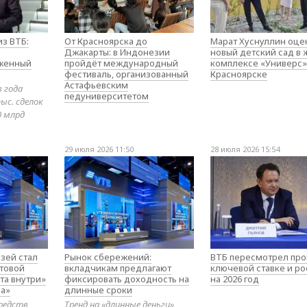
з ВТБ:
От Красноярска до
Марат Хуснуллин оце
Джакарты: в Индонезии
новый детский сад в
оженный
пройдёт международный
комплексе «Универс»
фестиваль, организованный
Красноярске
Астафьевским
в года
педуниверситетом
ыс. сделок
0 млрд
29 июля 2026 11:50
28 июля 2026 15:54
зей стал
Рынок сбережений:
ВТБ пересмотрел про
товой
вкладчикам предлагают
ключевой ставке и ро
та внутри»
фиксировать доходность на
на 2026 год
а»
длинные сроки
редств
Тренд на «длинные деньги»