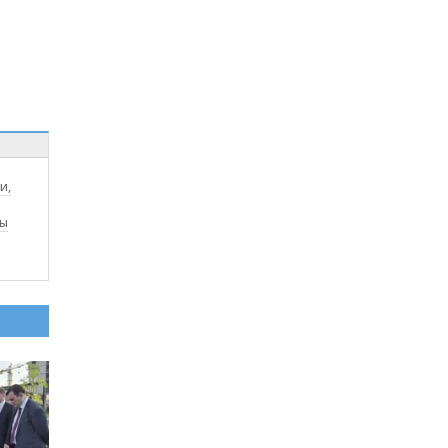
и,
ды