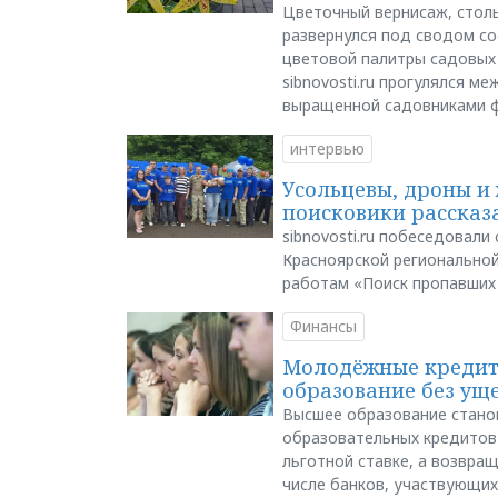
Цветочный вернисаж, столь
развернулся под сводом со
цветовой палитры садовых
sibnovosti.ru прогулялся 
выращенной садовниками 
интервью
Усольцевы, дроны и 
поисковики рассказа
sibnovosti.ru побеседовал
Красноярской регионально
работам «Поиск пропавших
Финансы
Молодёжные кредиты
образование без ущ
Высшее образование стано
образовательных кредитов 
льготной ставке, а возвра
числе банков, участвующих