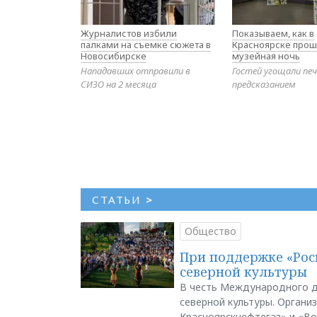
Журналистов избили
Показываем, как в
палками на съемке сюжета в
Красноярске прош
Новосибирске
музейная ночь
Нападавших отправили в
Гостей угощали печ
СИЗО на 2 месяца
предсказанием
СТАТЬИ
>
Общество
При поддержке «Рос
северной культуры
В честь Международного д
северной культуры. Органи
Красноярскнефтегаз» и «В