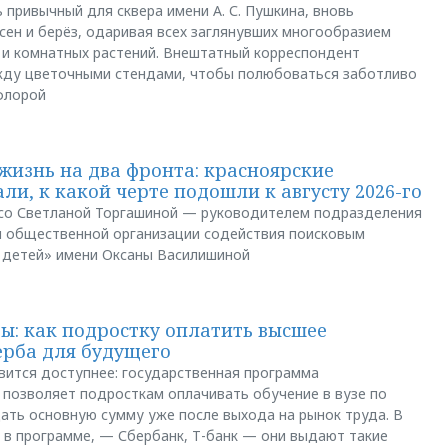
 привычный для сквера имени А. С. Пушкина, вновь
сен и берёз, одаривая всех заглянувших многообразием
 и комнатных растений. Внештатный корреспондент
между цветочными стендами, чтобы полюбоваться заботливо
флорой
жизнь на два фронта: красноярские
ли, к какой черте подошли к августу 2026-го
и со Светланой Торгашиной — руководителем подразделения
й общественной организации содействия поисковым
 детей» имени Оксаны Василишиной
: как подростку оплатить высшее
ерба для будущего
вится доступнее: государственная программа
позволяет подросткам оплачивать обучение в вузе по
щать основную сумму уже после выхода на рынок труда. В
 в программе, — Сбербанк, Т-банк — они выдают такие