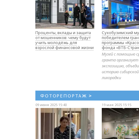
Проценты, вклады и защита
Сухобузимский му
от мошенников: чему будут
победителем гран
учить молодёжь для
программы «Красо
взрослой финансовой жизни
фонда «ВТБ-Стран
Музей с помощью с
гранта организует
экспозицию, объе
историю сибирской
лихорадки
ФОТОРЕПОРТАЖ
>
09 июня 2025 15:40
19 мая 2025 15:15