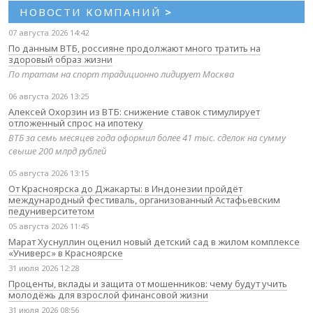
НОВОСТИ КОМПАНИЙ
>
07 августа 2026 14:42
По данным ВТБ, россияне продолжают много тратить на
здоровый образ жизни
По тратам на спорт традиционно лидирует Москва
06 августа 2026 13:25
Алексей Охорзин из ВТБ: снижение ставок стимулирует
отложенный спрос на ипотеку
ВТБ за семь месяцев года оформил более 41 тыс. сделок на сумму
свыше 200 млрд рублей
05 августа 2026 13:15
От Красноярска до Джакарты: в Индонезии пройдёт
международный фестиваль, организованный Астафьевским
педуниверситетом
05 августа 2026 11:45
Марат Хуснуллин оценил новый детский сад в жилом комплексе
«Универс» в Красноярске
31 июля 2026 12:28
Проценты, вклады и защита от мошенников: чему будут учить
молодёжь для взрослой финансовой жизни
31 июля 2026 08:56