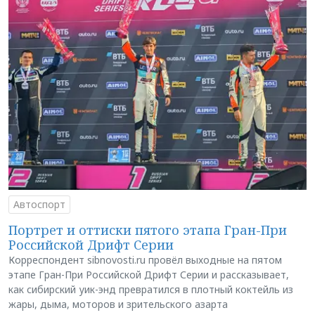
Автоспорт
Портрет и оттиски пятого этапа Гран-При
Российской Дрифт Серии
Корреспондент sibnovosti.ru провёл выходные на пятом
этапе Гран-При Российской Дрифт Серии и рассказывает,
как сибирский уик-энд превратился в плотный коктейль из
жары, дыма, моторов и зрительского азарта