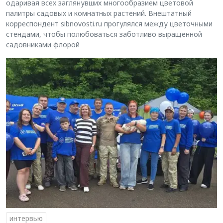
одаривая всех заглянувших многообразием цветовой
палитры садовых и комнатных растений. Внештатный
корреспондент sibnovosti.ru прогулялся между цветочными
стендами, чтобы полюбоваться заботливо выращенной
садовниками флорой
интервью