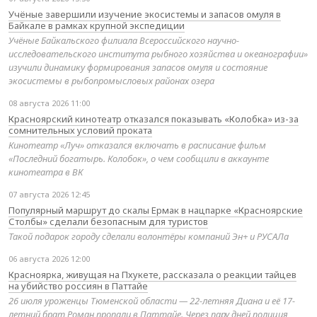
Учёные завершили изучение экосистемы и запасов омуля в
Байкале в рамках крупной экспедиции
Учёные Байкальского филиала Всероссийского научно-
исследовательского института рыбного хозяйства и океанографии»
изучили динамику формирования запасов омуля и состояние
экосистемы в рыбопромысловых районах озера
08 августа 2026 11:00
Красноярский кинотеатр отказался показывать «Колобка» из-за
сомнительных условий проката
Кинотеатр «Луч» отказался включать в расписание фильм
«Последний богатырь. Колобок», о чем сообщили в аккаунте
кинотеатра в ВК
07 августа 2026 12:45
Популярный маршрут до скалы Ермак в нацпарке «Красноярские
Столбы» сделали безопасным для туристов
Такой подарок городу сделали волонтёры компаний Эн+ и РУСАЛа
06 августа 2026 12:00
Красноярка, живущая на Пхукете, рассказала о реакции тайцев
на убийство россиян в Паттайе
26 июля уроженцы Тюменской области — 22-летняя Диана и её 17-
летний брат Роман пропали в Паттайе. Через пару дней полиция