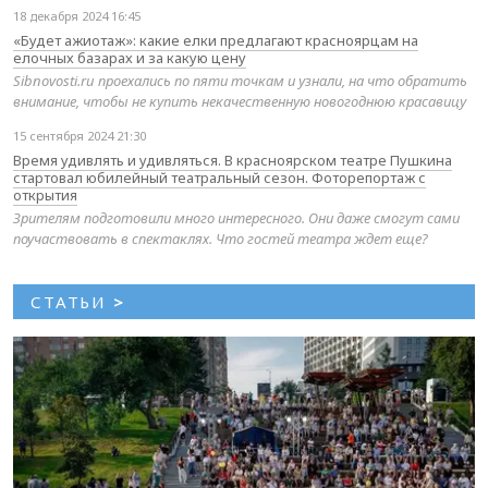
18 декабря 2024 16:45
«Будет ажиотаж»: какие елки предлагают красноярцам на
елочных базарах и за какую цену
Sibnovosti.ru проехались по пяти точкам и узнали, на что обратить
внимание, чтобы не купить некачественную новогоднюю красавицу
15 сентября 2024 21:30
Время удивлять и удивляться. В красноярском театре Пушкина
стартовал юбилейный театральный сезон. Фоторепортаж с
открытия
Зрителям подготовили много интересного. Они даже смогут сами
поучаствовать в спектаклях. Что гостей театра ждет еще?
СТАТЬИ
>