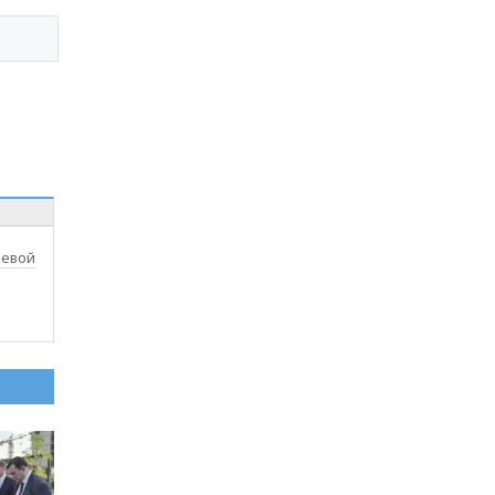
аевой