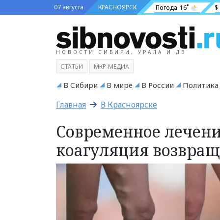
07 августа
КРАСНОЯРСК
Погода
16˚
$
НОВОСТИ СИБИРИ, УРАЛА И ДВ
СТАТЬИ
МКР-МЕДИА
В Сибири
В мире
В России
Политика
Главная
В Красноярске
Современное лечени
коагуляция возвращ