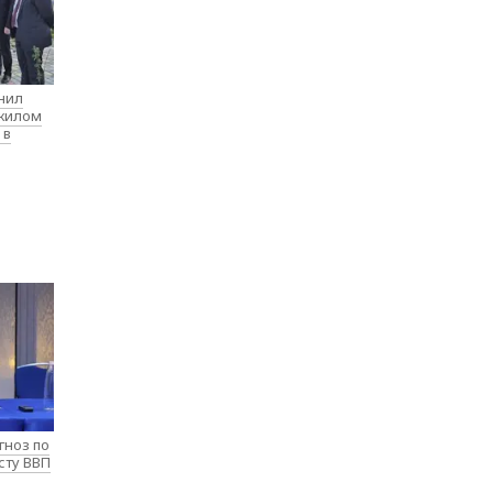
нил
 жилом
 в
гноз по
сту ВВП