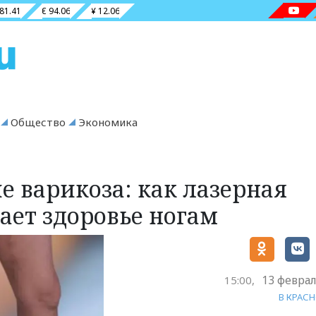
 81.41
€ 94.06
¥ 12.06
Общество
Экономика
е варикоза: как лазерная
ает здоровье ногам
13 феврал
15:00,
В КРАС