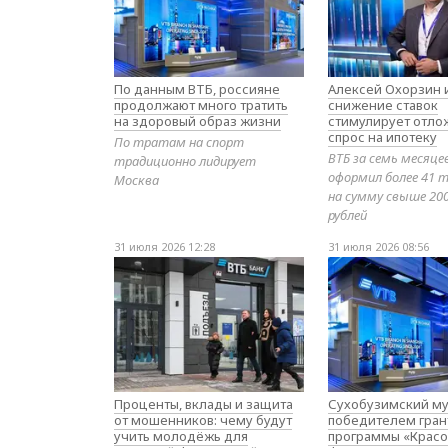
По данным ВТБ, россияне
Алексей Охорзин и
продолжают много тратить
снижение ставок
на здоровый образ жизни
стимулирует отл
спрос на ипотеку
По тратам на спорт
ВТБ за семь месяце
традиционно лидирует
оформил более 41 т
Москва
на сумму свыше 20
рублей
31 июля 2026 12:28
31 июля 2026 08:56
Проценты, вклады и защита
Сухобузимский му
от мошенников: чему будут
победителем гран
учить молодёжь для
программы «Красо