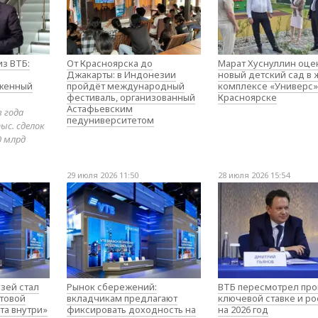
з ВТБ:
От Красноярска до
Марат Хуснуллин оце
Джакарты: в Индонезии
новый детский сад в
оженный
пройдёт международный
комплексе «Универс»
фестиваль, организованный
Красноярске
Астафьевским
в года
педуниверситетом
ыс. сделок
0 млрд
29 июля 2026 11:50
28 июля 2026 15:54
зей стал
Рынок сбережений:
ВТБ пересмотрел про
товой
вкладчикам предлагают
ключевой ставке и ро
та внутри»
фиксировать доходность на
на 2026 год