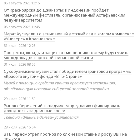
05 августа 2026 13:15
От Красноярска до Джакарты: в Индонезии пройдёт
международный фестиваль, организованный Астафьевским
педуниверситетом
05 августа 2026 11:45
Марат Хуснуллин оценил новый детский сад в жилом комплексе
«Универс» в Красноярске
31 июля 2026 12:28
Проценты, вклады и защита от мошенников: чему будут учить
молодёжь для взрослой финансовой жизни
31 июля 2026 08:56
Сухобузимский музей стал победителем грантовой программы
«Красота внутри» фонда «ВТБ-Страна»
Музей с помощью средств гранта организует экспозицию,
объединяющую историю сибирской золотой лихорадки
29 июля 2026 11:50
Рынок сбережений: вкладчикам предлагают фиксировать
доходность на длинные сроки
Тренд на «длинные деньги» усиливается
28 июля 2026 15:54
ВТБ пересмотрел прогноз по ключевой ставке и росту ВВП на
2026 год