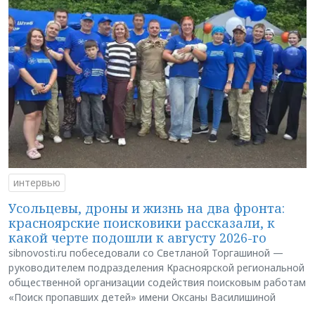
интервью
Усольцевы, дроны и жизнь на два фронта:
красноярские поисковики рассказали, к
какой черте подошли к августу 2026-го
sibnovosti.ru побеседовали со Светланой Торгашиной —
руководителем подразделения Красноярской региональной
общественной организации содействия поисковым работам
«Поиск пропавших детей» имени Оксаны Василишиной