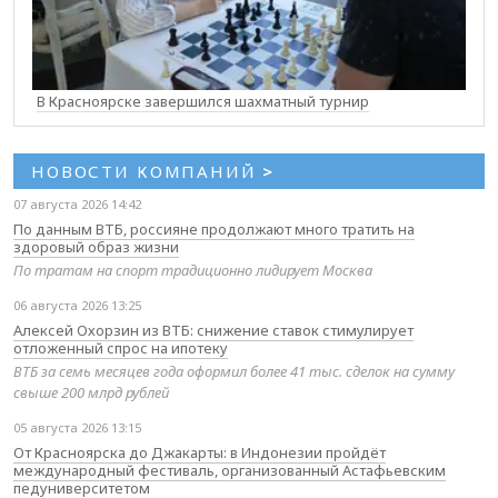
В Красноярске завершился шахматный турнир
НОВОСТИ КОМПАНИЙ
>
07 августа 2026 14:42
По данным ВТБ, россияне продолжают много тратить на
здоровый образ жизни
По тратам на спорт традиционно лидирует Москва
06 августа 2026 13:25
Алексей Охорзин из ВТБ: снижение ставок стимулирует
отложенный спрос на ипотеку
ВТБ за семь месяцев года оформил более 41 тыс. сделок на сумму
свыше 200 млрд рублей
05 августа 2026 13:15
От Красноярска до Джакарты: в Индонезии пройдёт
международный фестиваль, организованный Астафьевским
педуниверситетом