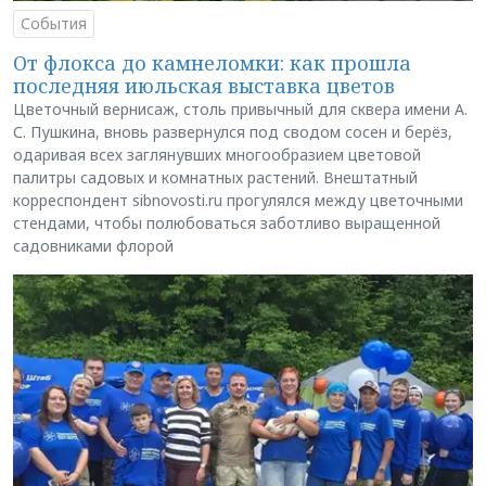
События
От флокса до камнеломки: как прошла
последняя июльская выставка цветов
Цветочный вернисаж, столь привычный для сквера имени А.
С. Пушкина, вновь развернулся под сводом сосен и берёз,
одаривая всех заглянувших многообразием цветовой
палитры садовых и комнатных растений. Внештатный
корреспондент sibnovosti.ru прогулялся между цветочными
стендами, чтобы полюбоваться заботливо выращенной
садовниками флорой