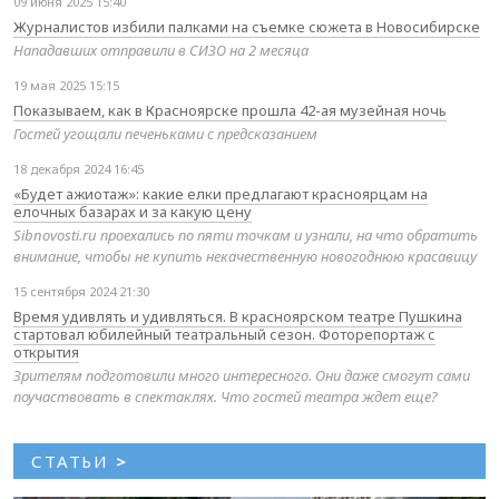
09 июня 2025 15:40
Журналистов избили палками на съемке сюжета в Новосибирске
Нападавших отправили в СИЗО на 2 месяца
19 мая 2025 15:15
Показываем, как в Красноярске прошла 42-ая музейная ночь
Гостей угощали печеньками с предсказанием
18 декабря 2024 16:45
«Будет ажиотаж»: какие елки предлагают красноярцам на
елочных базарах и за какую цену
Sibnovosti.ru проехались по пяти точкам и узнали, на что обратить
внимание, чтобы не купить некачественную новогоднюю красавицу
15 сентября 2024 21:30
Время удивлять и удивляться. В красноярском театре Пушкина
стартовал юбилейный театральный сезон. Фоторепортаж с
открытия
Зрителям подготовили много интересного. Они даже смогут сами
поучаствовать в спектаклях. Что гостей театра ждет еще?
СТАТЬИ
>