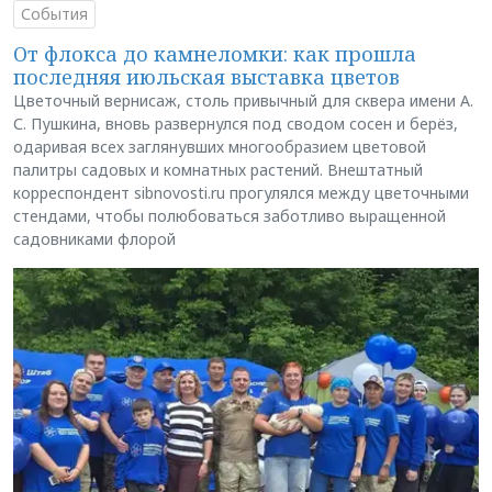
События
От флокса до камнеломки: как прошла
последняя июльская выставка цветов
Цветочный вернисаж, столь привычный для сквера имени А.
С. Пушкина, вновь развернулся под сводом сосен и берёз,
одаривая всех заглянувших многообразием цветовой
палитры садовых и комнатных растений. Внештатный
корреспондент sibnovosti.ru прогулялся между цветочными
стендами, чтобы полюбоваться заботливо выращенной
садовниками флорой