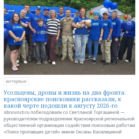
интервью
Усольцевы, дроны и жизнь на два фронта:
красноярские поисковики рассказали, к
какой черте подошли к августу 2026-го
sibnovosti.ru побеседовали со Светланой Торгашиной —
руководителем подразделения Красноярской региональной
общественной организации содействия поисковым работам
«Поиск пропавших детей» имени Оксаны Василишиной