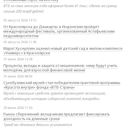
ВТБ за семь месяцев года оформил более 41 тыс. сделок на сумму
свыше 200 млрд рублей
05 августа 2026 13:15
От Красноярска до Джакарты: в Индонезии пройдёт
международный фестиваль, организованный Астафьевским
педуниверситетом
05 августа 2026 11:45
Марат Хуснуллин оценил новый детский сад в жилом комплексе
«Универс» в Красноярске
31 июля 2026 12:28
Проценты, вклады и защита от мошенников: чему будут учить
молодёжь для взрослой финансовой жизни
31 июля 2026 08:56
Сухобузимский музей стал победителем грантовой программы
«Красота внутри» фонда «ВТБ-Страна»
Музей с помощью средств гранта организует экспозицию,
объединяющую историю сибирской золотой лихорадки
29 июля 2026 11:50
Рынок сбережений: вкладчикам предлагают фиксировать
доходность на длинные сроки
Тренд на «длинные деньги» усиливается