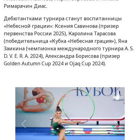
Римарачин Диас.
Дебютантками турнира станут воспитанницы
«Небесной грации»: Ксения Савинова (призер
первенства России 2025), Каролина Тарасова
(победительница «Кубка «Небесная грация»), Яна
Заикина (чемпионка международного турнира A. S.
D. V. E. R. A. 2024), Александра Борисова (призер
Golden Autumn Cup 2024 и Ojaq Cup 2024).
Назад
Вперед