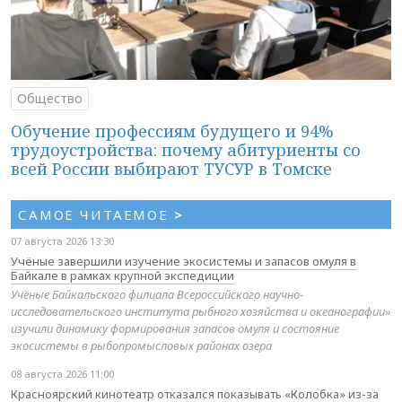
Общество
Обучение профессиям будущего и 94%
трудоустройства: почему абитуриенты со
всей России выбирают ТУСУР в Томске
САМОЕ ЧИТАЕМОЕ
>
07 августа 2026 13:30
Учёные завершили изучение экосистемы и запасов омуля в
Байкале в рамках крупной экспедиции
Учёные Байкальского филиала Всероссийского научно-
исследовательского института рыбного хозяйства и океанографии»
изучили динамику формирования запасов омуля и состояние
экосистемы в рыбопромысловых районах озера
08 августа 2026 11:00
Красноярский кинотеатр отказался показывать «Колобка» из-за