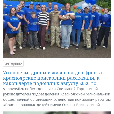
интервью
Усольцевы, дроны и жизнь на два фронта:
красноярские поисковики рассказали, к
какой черте подошли к августу 2026-го
sibnovosti.ru побеседовали со Светланой Торгашиной —
руководителем подразделения Красноярской региональной
общественной организации содействия поисковым работам
«Поиск пропавших детей» имени Оксаны Василишиной