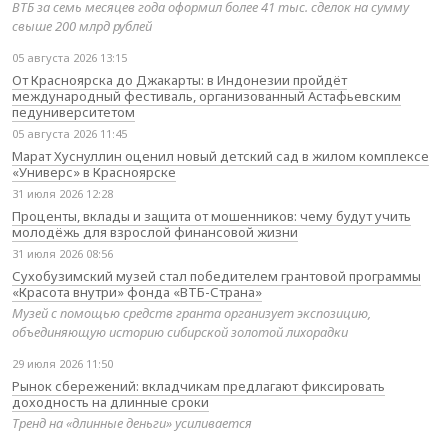
ВТБ за семь месяцев года оформил более 41 тыс. сделок на сумму
свыше 200 млрд рублей
05 августа 2026 13:15
От Красноярска до Джакарты: в Индонезии пройдёт
международный фестиваль, организованный Астафьевским
педуниверситетом
05 августа 2026 11:45
Марат Хуснуллин оценил новый детский сад в жилом комплексе
«Универс» в Красноярске
31 июля 2026 12:28
Проценты, вклады и защита от мошенников: чему будут учить
молодёжь для взрослой финансовой жизни
31 июля 2026 08:56
Сухобузимский музей стал победителем грантовой программы
«Красота внутри» фонда «ВТБ-Страна»
Музей с помощью средств гранта организует экспозицию,
объединяющую историю сибирской золотой лихорадки
29 июля 2026 11:50
Рынок сбережений: вкладчикам предлагают фиксировать
доходность на длинные сроки
Тренд на «длинные деньги» усиливается