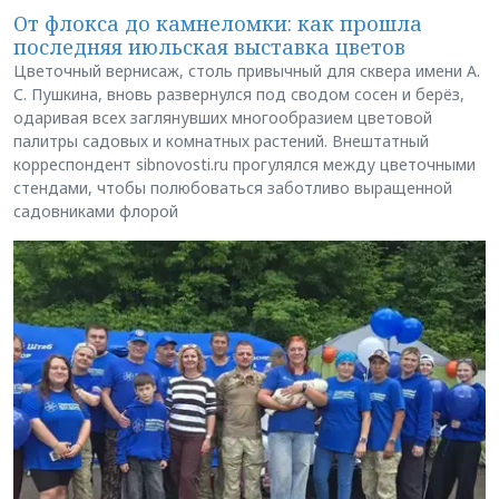
От флокса до камнеломки: как прошла
последняя июльская выставка цветов
Цветочный вернисаж, столь привычный для сквера имени А.
С. Пушкина, вновь развернулся под сводом сосен и берёз,
одаривая всех заглянувших многообразием цветовой
палитры садовых и комнатных растений. Внештатный
корреспондент sibnovosti.ru прогулялся между цветочными
стендами, чтобы полюбоваться заботливо выращенной
садовниками флорой