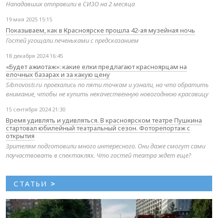
Нападавших отправили в СИЗО на 2 месяца
19 мая 2025 15:15
Показываем, как в Красноярске прошла 42-ая музейная ночь
Гостей угощали печеньками с предсказанием
18 декабря 2024 16:45
«Будет ажиотаж»: какие елки предлагают красноярцам на
елочных базарах и за какую цену
Sibnovosti.ru проехались по пяти точкам и узнали, на что обратить
внимание, чтобы не купить некачественную новогоднюю красавицу
15 сентября 2024 21:30
Время удивлять и удивляться. В красноярском театре Пушкина
стартовал юбилейный театральный сезон. Фоторепортаж с
открытия
Зрителям подготовили много интересного. Они даже смогут сами
поучаствовать в спектаклях. Что гостей театра ждет еще?
СТАТЬИ
>