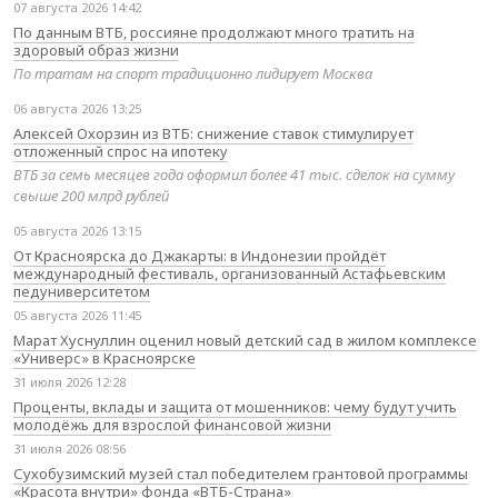
07 августа 2026 14:42
По данным ВТБ, россияне продолжают много тратить на
здоровый образ жизни
По тратам на спорт традиционно лидирует Москва
06 августа 2026 13:25
Алексей Охорзин из ВТБ: снижение ставок стимулирует
отложенный спрос на ипотеку
ВТБ за семь месяцев года оформил более 41 тыс. сделок на сумму
свыше 200 млрд рублей
05 августа 2026 13:15
От Красноярска до Джакарты: в Индонезии пройдёт
международный фестиваль, организованный Астафьевским
педуниверситетом
05 августа 2026 11:45
Марат Хуснуллин оценил новый детский сад в жилом комплексе
«Универс» в Красноярске
31 июля 2026 12:28
Проценты, вклады и защита от мошенников: чему будут учить
молодёжь для взрослой финансовой жизни
31 июля 2026 08:56
Сухобузимский музей стал победителем грантовой программы
«Красота внутри» фонда «ВТБ-Страна»