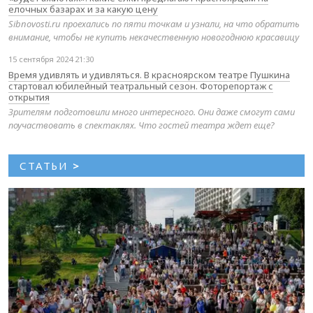
елочных базарах и за какую цену
Sibnovosti.ru проехались по пяти точкам и узнали, на что обратить
внимание, чтобы не купить некачественную новогоднюю красавицу
15 сентября 2024 21:30
Время удивлять и удивляться. В красноярском театре Пушкина
стартовал юбилейный театральный сезон. Фоторепортаж с
открытия
Зрителям подготовили много интересного. Они даже смогут сами
поучаствовать в спектаклях. Что гостей театра ждет еще?
СТАТЬИ
>