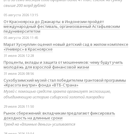
свыше 200 млрд рублей
05 августа 2026 13:15
От Красноярска до Джакарты: в Индонезии пройдёт
международный фестиваль, организованный Астафьевским
педуниверситетом
05 августа 2026 11:45
Марат Хуснуллин оценил новый детский сад в жилом комплексе
«Универс» в Красноярске
31 июля 2026 12:28
Проценты, вклады и защита от мошенников: чему будут учить
молодёжь для взрослой финансовой жизни
31 июля 2026 08:56
Сухобузимский музей стал победителем грантовой программы
«Красота внутри» фонда «ВТБ-Страна»
Музей с помощью средств гранта организует экспозицию,
объединяющую историю сибирской золотой лихорадки
29 июля 2026 11:50
Рынок сбережений: вкладчикам предлагают фиксировать
доходность на длинные сроки
Тренд на «длинные деньги» усиливается
28 июля 2026 15:54