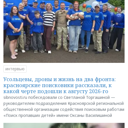
интервью
Усольцевы, дроны и жизнь на два фронта:
красноярские поисковики рассказали, к
какой черте подошли к августу 2026-го
sibnovosti.ru побеседовали со Светланой Торгашиной —
руководителем подразделения Красноярской региональной
общественной организации содействия поисковым работам
«Поиск пропавших детей» имени Оксаны Василишиной