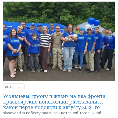
интервью
Усольцевы, дроны и жизнь на два фронта:
красноярские поисковики рассказали, к
какой черте подошли к августу 2026-го
sibnovosti.ru побеседовали со Светланой Торгашиной —