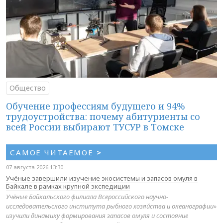
Общество
Обучение профессиям будущего и 94%
трудоустройства: почему абитуриенты со
всей России выбирают ТУСУР в Томске
САМОЕ ЧИТАЕМОЕ
>
07 августа 2026 13:30
Учёные завершили изучение экосистемы и запасов омуля в
Байкале в рамках крупной экспедиции
Учёные Байкальского филиала Всероссийского научно-
исследовательского института рыбного хозяйства и океанографии»
изучили динамику формирования запасов омуля и состояние