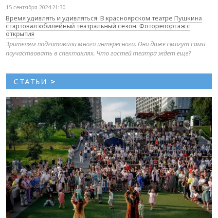
15 сентября 2024 21:30
Время удивлять и удивляться. В красноярском театре Пушкина
стартовал юбилейный театральный сезон. Фоторепортаж с
открытия
Зрителям подготовили много интересного. Они даже смогут сами
поучаствовать в спектаклях. Что гостей театра ждет еще?
СТАТЬИ
>