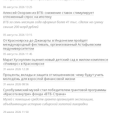
06 августа 2026 13:25
Алексей Охорзин из ВТБ: снижение ставок стимулирует
отложенный спрос на ипотеку
ВТБ за семь месяцев года оформил более 41 тыс. сделок на сумму
свыше 200 млрд рублей
05 августа 2026 13:15
От Красноярска до Джакарты: в Индонезии пройдёт
международный фестиваль, организованный Астафьевским
педуниверситетом
05 августа 2026 11:45
Марат Хуснуллин оценил новый детский сад в жилом комплексе
«Универс» в Красноярске
31 июля 2026 12:28
Проценты, вклады и защита от мошенников: чему будут учить
молодёжь для взрослой финансовой жизни
31 июля 2026 08:56
Сухобузимский музей стал победителем грантовой программы
«Красота внутри» фонда «ВТБ-Страна»
Музей с помощью средств гранта организует экспозицию,
объединяющую историю сибирской золотой лихорадки
29 июля 2026 11:50