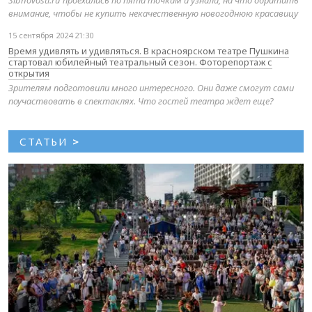
Sibnovosti.ru проехались по пяти точкам и узнали, на что обратить
внимание, чтобы не купить некачественную новогоднюю красавицу
15 сентября 2024 21:30
Время удивлять и удивляться. В красноярском театре Пушкина
стартовал юбилейный театральный сезон. Фоторепортаж с
открытия
Зрителям подготовили много интересного. Они даже смогут сами
поучаствовать в спектаклях. Что гостей театра ждет еще?
СТАТЬИ
>