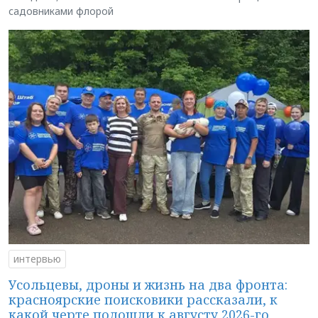
садовниками флорой
интервью
Усольцевы, дроны и жизнь на два фронта:
красноярские поисковики рассказали, к
какой черте подошли к августу 2026-го