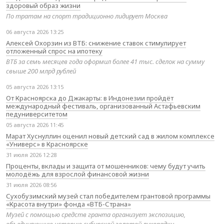
здоровый образ жизни
По тратам на спорт традиционно лидирует Москва
06 августа 2026 13:25
Алексей Охорзин из ВТБ: снижение ставок стимулирует
отложенный спрос на ипотеку
ВТБ за семь месяцев года оформил более 41 тыс. сделок на сумму
свыше 200 млрд рублей
05 августа 2026 13:15
От Красноярска до Джакарты: в Индонезии пройдёт
международный фестиваль, организованный Астафьевским
педуниверситетом
05 августа 2026 11:45
Марат Хуснуллин оценил новый детский сад в жилом комплексе
«Универс» в Красноярске
31 июля 2026 12:28
Проценты, вклады и защита от мошенников: чему будут учить
молодёжь для взрослой финансовой жизни
31 июля 2026 08:56
Сухобузимский музей стал победителем грантовой программы
«Красота внутри» фонда «ВТБ-Страна»
Музей с помощью средств гранта организует экспозицию,